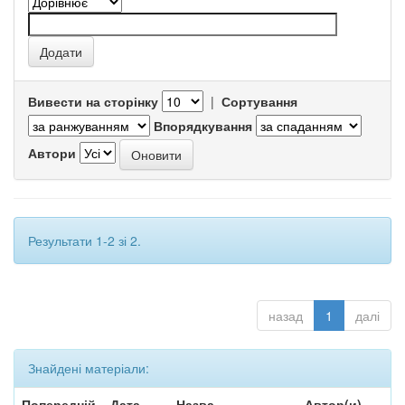
Вивести на сторінку
|
Сортування
Впорядкування
Автори
Результати 1-2 зі 2.
назад
1
далі
Знайдені матеріали:
Попередній
Дата
Назва
Автор(и)