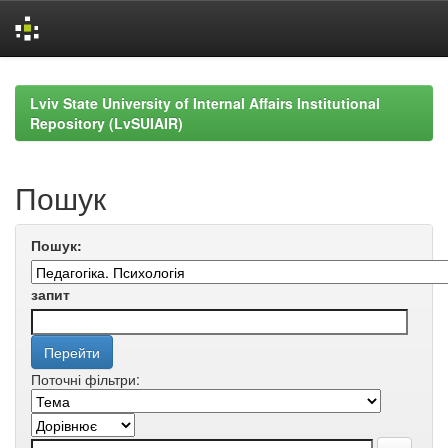
Skip
navigation
Lviv State University of Internal Affairs Institutional
Repository (LvSUIAIR)
Пошук
Пошук:
запит
Поточні фільтри: