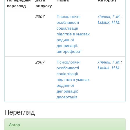
перегляд
випуску
2007
Психологічні
Лялюк, Г.М.
;
особливості
Lialiuk, H.M.
соціалізації
підлітків в умовах
родинної
депривації:
автореферат
2007
Психологічні
Лялюк, Г.М.
;
особливості
Lialiuk, H.M.
соціалізації
підлітків в умовах
родинної
депривації:
дисертація
Перегляд
Автор