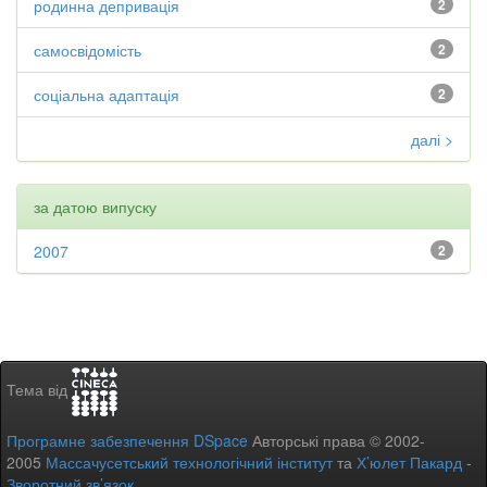
родинна депривація
2
самосвідомість
2
соціальна адаптація
2
далі >
за датою випуску
2007
2
Тема від
Програмне забезпечення DSpace
Авторські права © 2002-
2005
Массачусетський технологічний інститут
та
Х’юлет Пакард
-
Зворотний зв’язок