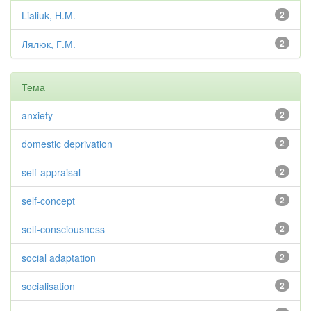
Lialiuk, H.M.
2
Лялюк, Г.М.
2
Тема
anxiety
2
domestic deprivation
2
self-appraisal
2
self-concept
2
self-consciousness
2
social adaptation
2
socialisation
2