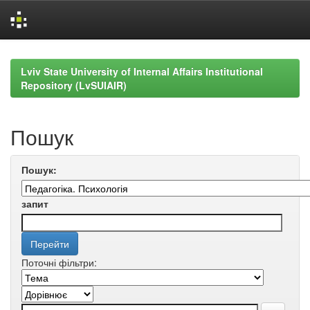
Skip
navigation
Lviv State University of Internal Affairs Institutional
Repository (LvSUIAIR)
Пошук
Пошук:
запит
Поточні фільтри: