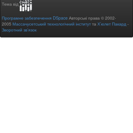
Тема від
Програмне забезпечення DSpace
Авторські права © 2002-
2005
Массачусетський технологічний інститут
та
Х’юлет Пакард
-
Зворотний зв’язок