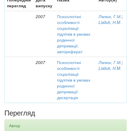
перегляд
випуску
2007
Психологічні
Лялюк, Г.М.
;
особливості
Lialiuk, H.M.
соціалізації
підлітків в умовах
родинної
депривації:
автореферат
2007
Психологічні
Лялюк, Г.М.
;
особливості
Lialiuk, H.M.
соціалізації
підлітків в умовах
родинної
депривації:
дисертація
Перегляд
Автор