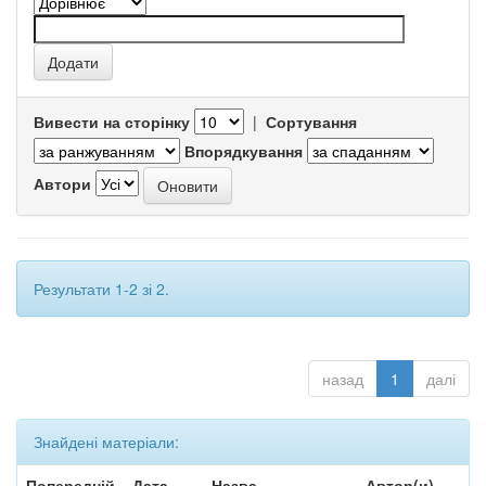
Вивести на сторінку
|
Сортування
Впорядкування
Автори
Результати 1-2 зі 2.
назад
1
далі
Знайдені матеріали:
Попередній
Дата
Назва
Автор(и)