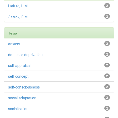
Lialiuk, H.M.
2
Лялюк, Г.М.
2
Тема
anxiety
2
domestic deprivation
2
self-appraisal
2
self-concept
2
self-consciousness
2
social adaptation
2
socialisation
2