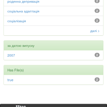
родинна депривація
2
соціальна адаптація
2
соціалізація
2
далі >
за датою випуску
2007
2
Has File(s)
true
2