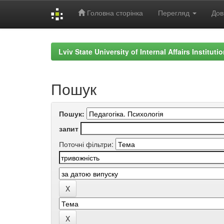
Головна сторінка
Перегляд
Дов
Skip
navigation
Lviv State University of Internal Affairs Institut
Пошук
Пошук:
запит
Поточні фільтри: