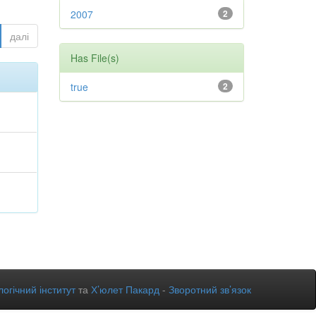
2007
2
далі
Has File(s)
true
2
огічний інститут
та
Х’юлет Пакард
-
Зворотний зв’язок