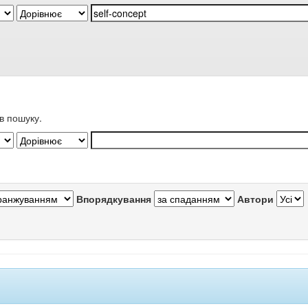
в пошуку.
Впорядкування
Автори