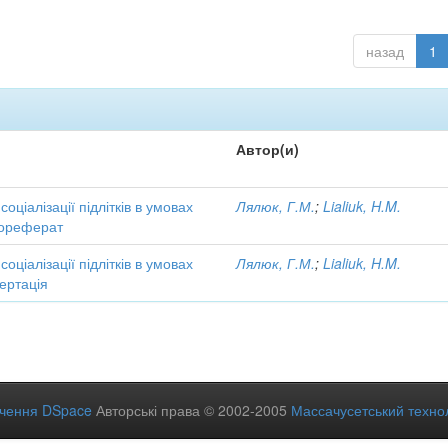
назад
1
Автор(и)
соціалізації підлітків в умовах
Лялюк, Г.М.
;
Lialiuk, H.M.
тореферат
соціалізації підлітків в умовах
Лялюк, Г.М.
;
Lialiuk, H.M.
ертація
ечення DSpace
Авторські права © 2002-2005
Массачусетський технол