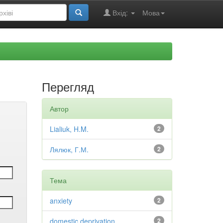
Вхід:
Мова
Перегляд
Автор
Lialiuk, H.M.
2
Лялюк, Г.М.
2
Тема
anxiety
2
domestic deprivation
2