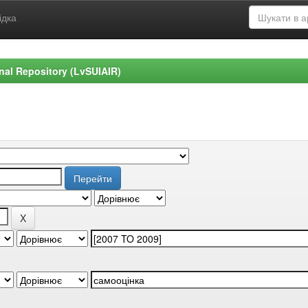
ідка
ional Repository (LvSUIAIR)