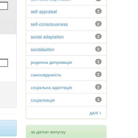
self-appraisal
2
self-consciousness
2
social adaptation
2
socialisation
2
родинна депривація
2
самосвідомість
2
соціальна адаптація
2
соціалізація
2
далі >
за датою випуску