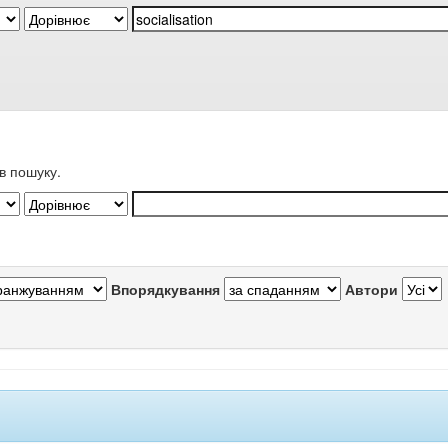
в пошуку.
Впорядкування
Автори