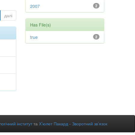
2007
2
далі
Has File(s)
true
2
огічний інститут
та
Х’юлет Пакард
-
Зворотний зв’язок