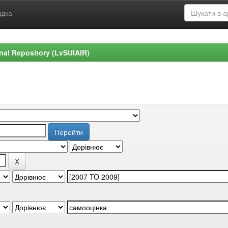
ідка
ional Repository (LvSUIAIR)