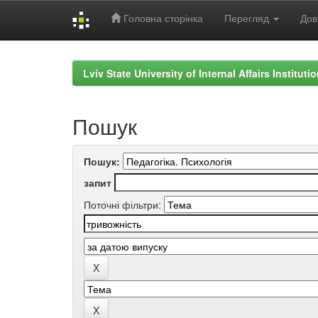
Головна сторінка
Перегляд
Дов
Skip
navigation
Lviv State University of Internal Affairs Institut
Пошук
Пошук:
запит
Поточні фільтри: