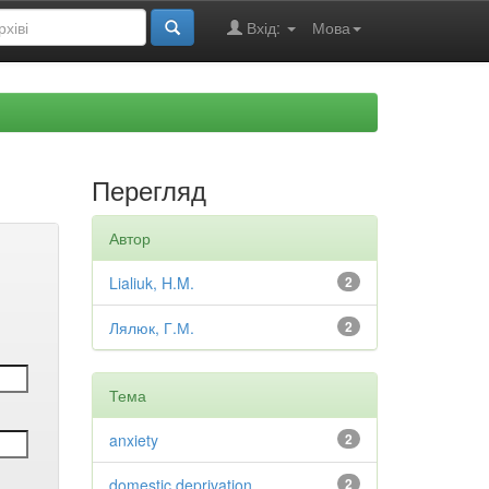
Вхід:
Мова
Перегляд
Автор
Lialiuk, H.M.
2
Лялюк, Г.М.
2
Тема
anxiety
2
domestic deprivation
2