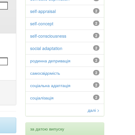
self-appraisal
2
self-concept
2
self-consciousness
2
social adaptation
2
родинна депривація
2
самосвідомість
2
соціальна адаптація
2
соціалізація
2
далі >
за датою випуску