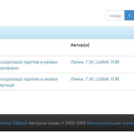
назад
1
Автор(и)
соціалізації підлітків в умовах
Лялюк, Г.М.
;
Lialiuk, H.M.
тореферат
соціалізації підлітків в умовах
Лялюк, Г.М.
;
Lialiuk, H.M.
ертація
ечення DSpace
Авторські права © 2002-2005
Массачусетський технол