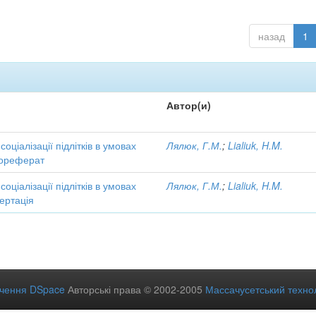
назад
1
Автор(и)
соціалізації підлітків в умовах
Лялюк, Г.М.
;
Lialiuk, H.M.
тореферат
соціалізації підлітків в умовах
Лялюк, Г.М.
;
Lialiuk, H.M.
ертація
ечення DSpace
Авторські права © 2002-2005
Массачусетський технол