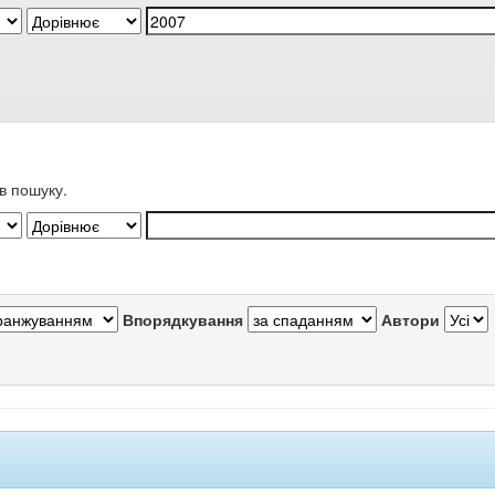
в пошуку.
Впорядкування
Автори