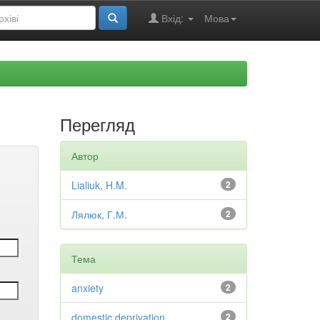
Вхід:
Мова
Перегляд
Автор
Lialiuk, H.M.
2
Лялюк, Г.М.
2
Тема
anxiety
2
domestic deprivation
2