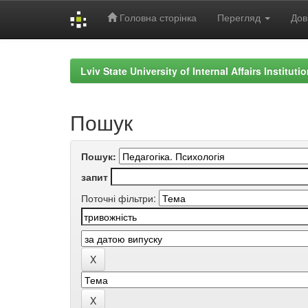
Головна сторінка
Перегляд
Дов
Skip
navigation
Lviv State University of Internal Affairs Institut
Пошук
Пошук:
запит
Поточні фільтри: