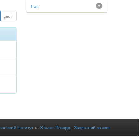
true
2
далі
огічний інститут
та
Х’юлет Пакард
-
Зворотний зв’язок