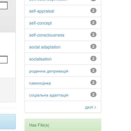
self-appraisal
2
self-concept
2
self-consciousness
2
social adaptation
2
socialisation
2
родинна депривація
2
самооцінка
2
соціальна адаптація
2
далі >
Has File(s)