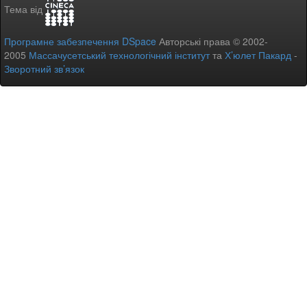
Тема від
Програмне забезпечення DSpace
Авторські права © 2002-
2005
Массачусетський технологічний інститут
та
Х’юлет Пакард
-
Зворотний зв’язок