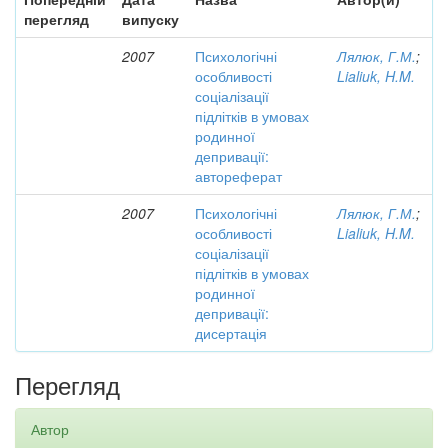
перегляд
випуску
2007
Психологічні
Лялюк, Г.М.
;
особливості
Lialiuk, H.M.
соціалізації
підлітків в умовах
родинної
депривації:
автореферат
2007
Психологічні
Лялюк, Г.М.
;
особливості
Lialiuk, H.M.
соціалізації
підлітків в умовах
родинної
депривації:
дисертація
Перегляд
Автор