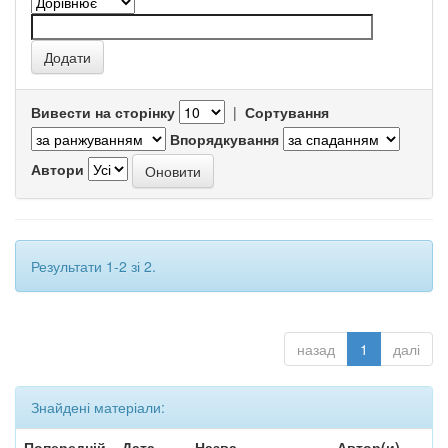
Вивести на сторінку
|
Сортування
Впорядкування
Автори
Результати 1-2 зі 2.
назад
1
далі
Знайдені матеріали:
Попередній
Дата
Назва
Автор(и)