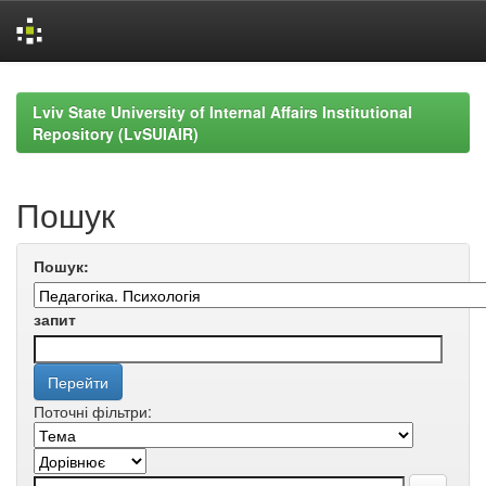
Skip
navigation
Lviv State University of Internal Affairs Institutional
Repository (LvSUIAIR)
Пошук
Пошук:
запит
Поточні фільтри: