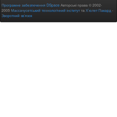
Програмне забезпечення DSpace
Авторські права © 2002-
2005
Массачусетський технологічний інститут
та
Х’юлет Пакард
-
Зворотний зв’язок