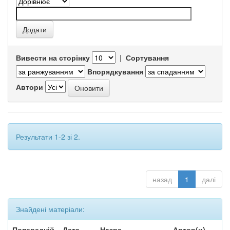
Вивести на сторінку
|
Сортування
Впорядкування
Автори
Результати 1-2 зі 2.
назад
1
далі
Знайдені матеріали:
Попередній
Дата
Назва
Автор(и)