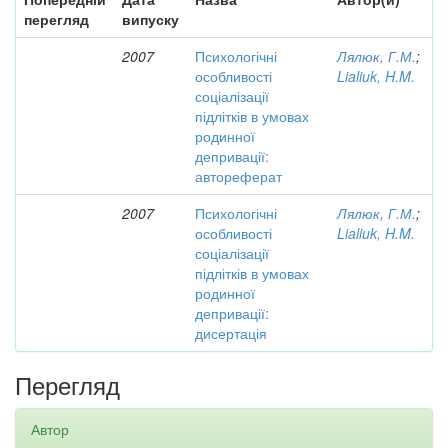
перегляд
випуску
2007
Психологічні
Лялюк, Г.М.
;
особливості
Lialiuk, H.M.
соціалізації
підлітків в умовах
родинної
депривації:
автореферат
2007
Психологічні
Лялюк, Г.М.
;
особливості
Lialiuk, H.M.
соціалізації
підлітків в умовах
родинної
депривації:
дисертація
Перегляд
Автор