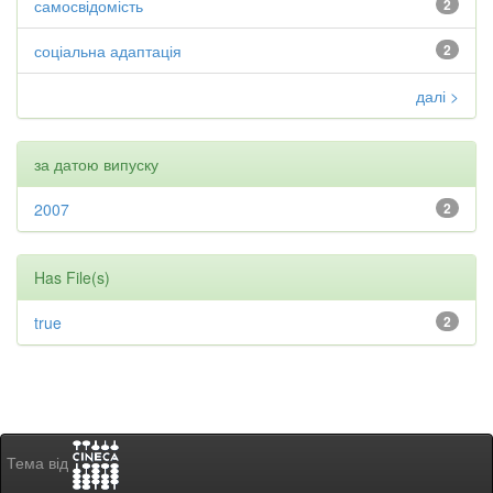
самосвідомість
2
соціальна адаптація
2
далі >
за датою випуску
2007
2
Has File(s)
true
2
Тема від