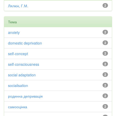
Лялюк, Г.М.
2
Тема
anxiety
2
domestic deprivation
2
self-concept
2
self-consciousness
2
social adaptation
2
socialisation
2
родинна депривація
2
самооцінка
2