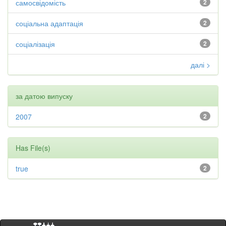
самосвідомість
2
соціальна адаптація
2
соціалізація
2
далі >
за датою випуску
2007
2
Has File(s)
true
2