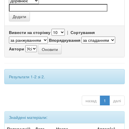
Вивести на сторінку
|
Сортування
Впорядкування
Автори
Результати 1-2 зі 2.
назад
1
далі
Знайдені матеріали:
Попередній
Дата
Назва
Автор(и)