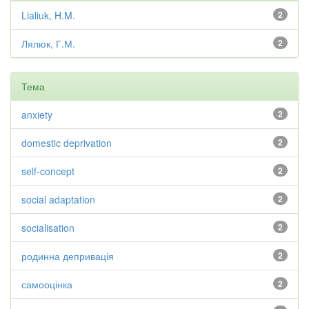
Lialiuk, H.M.
2
Лялюк, Г.М.
2
Тема
anxiety
2
domestic deprivation
2
self-concept
2
social adaptation
2
socialisation
2
родинна депривація
2
самооцінка
2