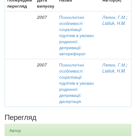
перегляд
випуску
2007
Психологічні
Лялюк, Г.М.
;
особливості
Lialiuk, H.M.
соціалізації
підлітків в умовах
родинної
депривації:
автореферат
2007
Психологічні
Лялюк, Г.М.
;
особливості
Lialiuk, H.M.
соціалізації
підлітків в умовах
родинної
депривації:
дисертація
Перегляд
Автор