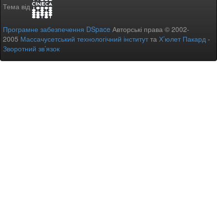
Тема від
Програмне забезпечення DSpace
Авторські права © 2002-
2005
Массачусетський технологічний інститут
та
Х’юлет Пакард
-
Зворотний зв’язок