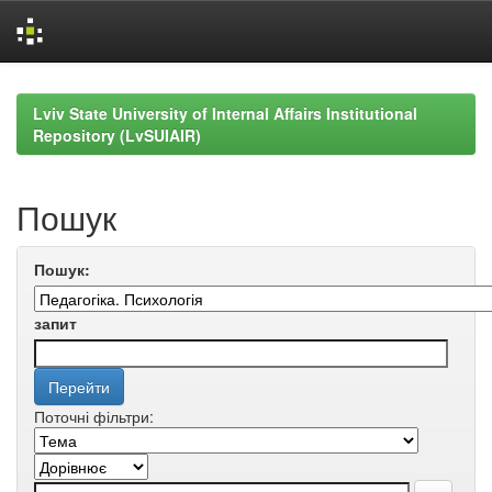
Skip
navigation
Lviv State University of Internal Affairs Institutional
Repository (LvSUIAIR)
Пошук
Пошук:
запит
Поточні фільтри: