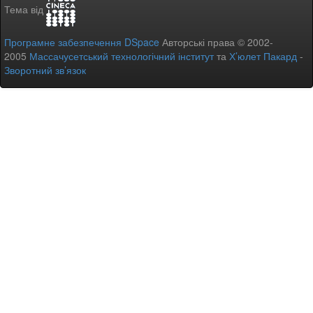
Тема від
Програмне забезпечення DSpace
Авторські права © 2002-
2005
Массачусетський технологічний інститут
та
Х’юлет Пакард
-
Зворотний зв’язок