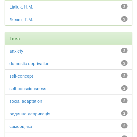
Lialiuk, H.M.
2
Лялюк, Г.М.
2
Тема
anxiety
2
domestic deprivation
2
self-concept
2
self-consciousness
2
social adaptation
2
родинна депривація
2
самооцінка
2