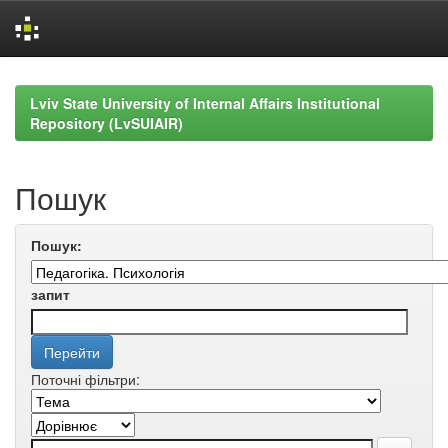
Skip
navigation
Lviv State University of Internal Affairs Institutional
Repository (LvSUIAIR)
Пошук
Пошук:
запит
Поточні фільтри: