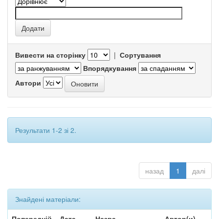
Вивести на сторінку
|
Сортування
Впорядкування
Автори
Результати 1-2 зі 2.
назад
1
далі
Знайдені матеріали:
Попередній
Дата
Назва
Автор(и)