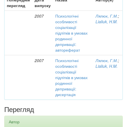
перегляд
випуску
2007
Психологічні
Лялюк, Г.М.
;
особливості
Lialiuk, H.M.
соціалізації
підлітків в умовах
родинної
депривації:
автореферат
2007
Психологічні
Лялюк, Г.М.
;
особливості
Lialiuk, H.M.
соціалізації
підлітків в умовах
родинної
депривації:
дисертація
Перегляд
Автор