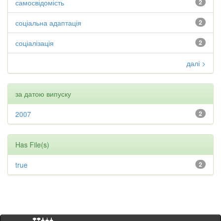
самосвідомість
2
соціальна адаптація
2
соціалізація
2
далі >
за датою випуску
2007
2
Has File(s)
true
2