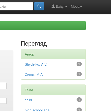
Вхід:
Мова
Перегляд
Автор
Shydelko, A.V.
1
Сивак, М.А.
1
Тема
child
1
high school age
1