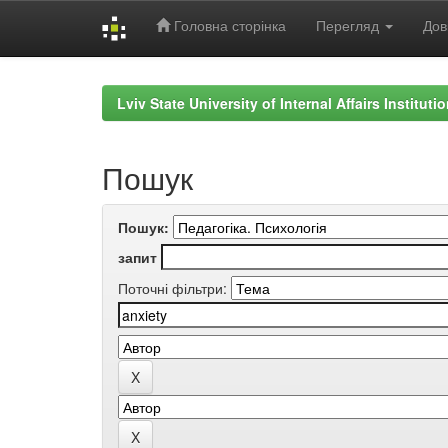
Головна сторінка
Перегляд
Дов
Skip
navigation
Lviv State University of Internal Affairs Institut
Пошук
Пошук:
запит
Поточні фільтри: