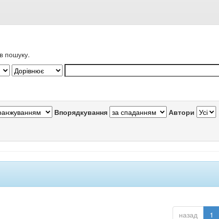
в пошуку.
Впорядкування
Автори
назад
1