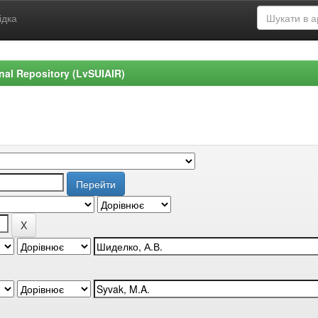
ідка
ional Repository (LvSUIAIR)