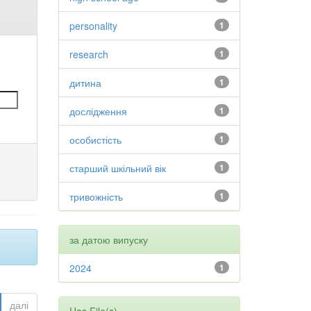
personality
1
research
1
дитина
1
дослідження
1
особистість
1
старший шкільний вік
1
тривожність
1
за датою випуску
2024
1
далі