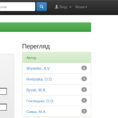
Вхід:
Мова
Перегляд
Автор
Shydelko, A.V.
2
Hnelytska, O.O.
1
Syvak, M.A.
1
Гнелицька, О.О.
1
Сивак, М.А.
1