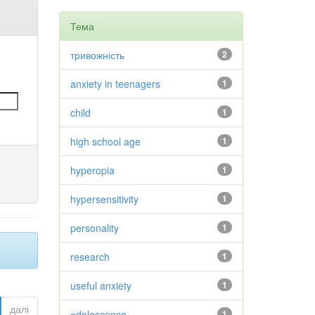
Тема
тривожність
2
anxiety in teenagers
1
child
1
high school age
1
hyperopia
1
hypersensitivity
1
personality
1
research
1
useful anxiety
1
далі
аdolescence
1