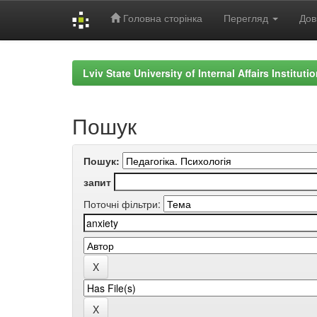
Головна сторінка
Перегляд
Дов
Skip
navigation
Lviv State University of Internal Affairs Institut
Пошук
Пошук:
запит
Поточні фільтри: