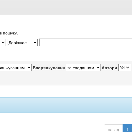
в пошуку.
Впорядкування
Автори
назад
1