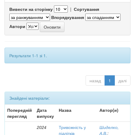
Вивести на сторінку
|
Сортування
Впорядкування
Автори
Результати 1-1 зі 1.
назад
1
далі
Знайдені матеріали:
Попередній
Дата
Назва
Автор(и)
перегляд
випуску
2024
Тривожність у
Шиделко,
підлітків
А.В.
;