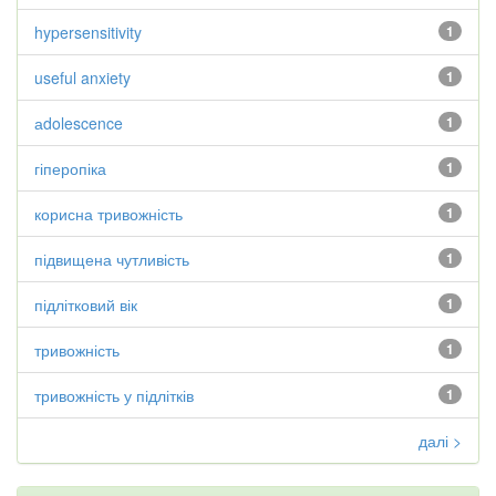
hypersensitivity
1
useful anxiety
1
аdolescence
1
гіперопіка
1
корисна тривожність
1
підвищена чутливість
1
підлітковий вік
1
тривожність
1
тривожність у підлітків
1
далі >