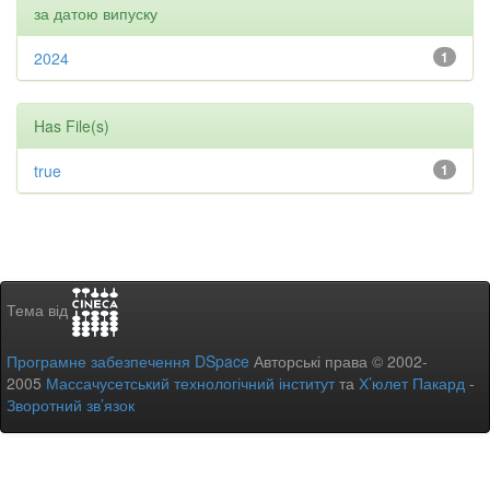
за датою випуску
2024
1
Has File(s)
true
1
Тема від
Програмне забезпечення DSpace
Авторські права © 2002-
2005
Массачусетський технологічний інститут
та
Х’юлет Пакард
-
Зворотний зв’язок