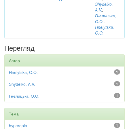
Shydelko,
A.V.
;
Гнелицька,
О.О.
;
Hnelytska,
O.O.
Перегляд
Автор
Hnelytska, O.O.
1
Shydelko, A.V.
1
Гнелицька, О.О.
1
Тема
hyperopia
1