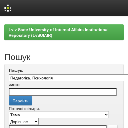
Skip
navigation
Lviv State University of Internal Affairs Institutional
Repository (LvSUIAIR)
Пошук
Пошук:
запит
Поточні фільтри: