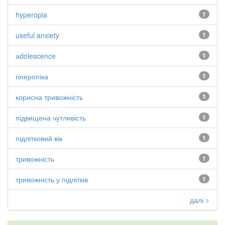
hyperopia
1
useful anxiety
1
аdolescence
1
гіперопіка
1
корисна тривожність
1
підвищена чутливість
1
підлітковий вік
1
тривожність
1
тривожність у підлітків
1
далі >