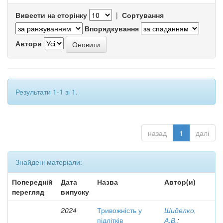
Вивести на сторінку
|
Сортування
Впорядкування
Автори
Результати 1-1 зі 1.
назад
1
далі
Знайдені матеріали:
Попередній
Дата
Назва
Автор(и)
перегляд
випуску
2024
Тривожність у
Шиделко,
підлітків
А.В.
;