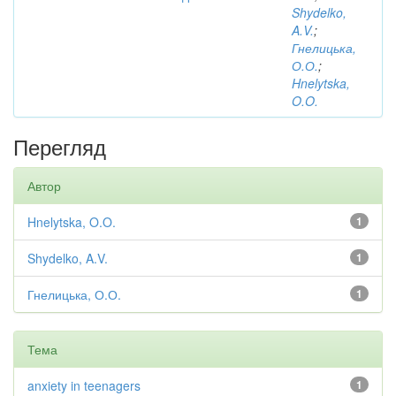
Shydelko,
A.V.
;
Гнелицька,
О.О.
;
Hnelytska,
O.O.
Перегляд
Автор
Hnelytska, O.O.
1
Shydelko, A.V.
1
Гнелицька, О.О.
1
Тема
anxiety in teenagers
1