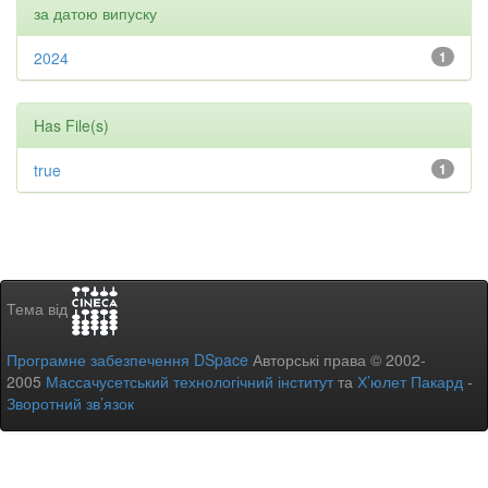
за датою випуску
2024
1
Has File(s)
true
1
Тема від
Програмне забезпечення DSpace
Авторські права © 2002-
2005
Массачусетський технологічний інститут
та
Х’юлет Пакард
-
Зворотний зв’язок