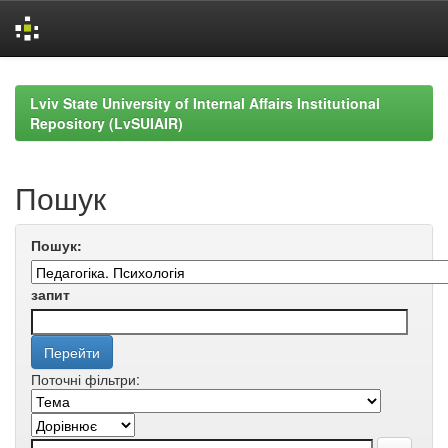
Skip
navigation
Lviv State University of Internal Affairs Institutional
Repository (LvSUIAIR)
Пошук
Пошук:
запит
Поточні фільтри: