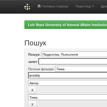
Головна сторінка
Перегляд
Дов
Skip
navigation
Lviv State University of Internal Affairs Institut
Пошук
Пошук:
запит
Поточні фільтри: