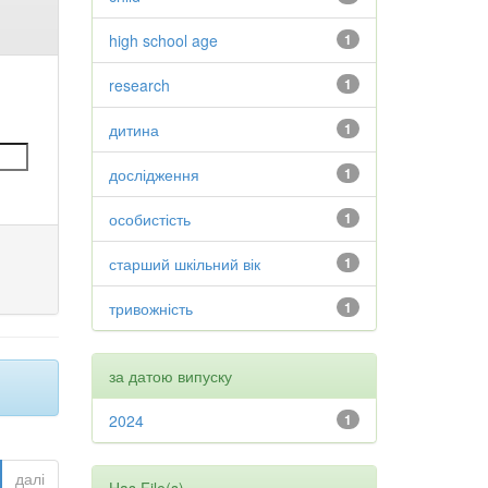
high school age
1
research
1
дитина
1
дослідження
1
особистість
1
старший шкільний вік
1
тривожність
1
за датою випуску
2024
1
далі