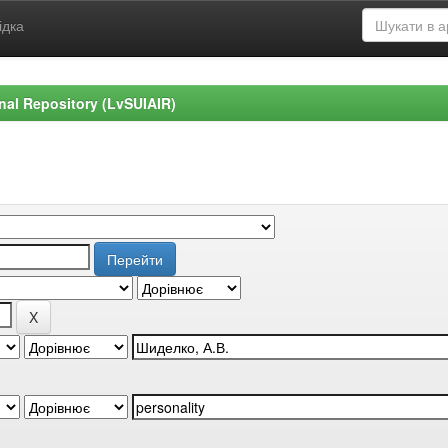
ідка
ional Repository (LvSUIAIR)