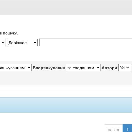
в пошуку.
Впорядкування
Автори
назад
1