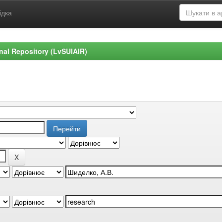
ідка
ional Repository (LvSUIAIR)