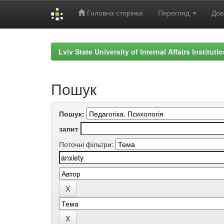
Головна сторінка
Перегляд
Дов
Skip
navigation
Lviv State University of Internal Affairs Institut
Пошук
Пошук:
запит
Поточні фільтри: