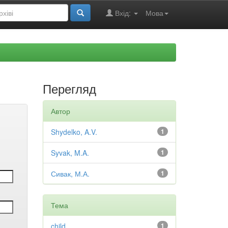
Вхід:
Мова
Перегляд
Автор
Shydelko, A.V.
1
Syvak, M.A.
1
Сивак, М.А.
1
Тема
child
1