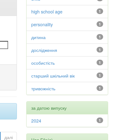
high school age
1
personality
1
дитина
1
дослідження
1
особистість
1
старший шкільний вік
1
тривожність
1
за датою випуску
2024
1
далі