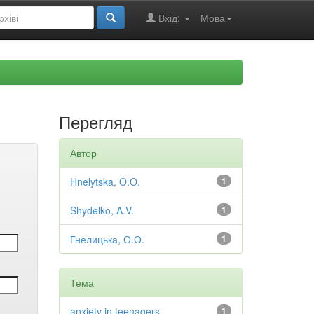
Вхід:
Мова
Перегляд
Автор
Hnelytska, O.O.
1
Shydelko, A.V.
1
Гнелицька, О.О.
1
Тема
anxiety in teenagers
1