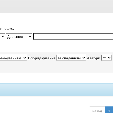
в пошуку.
Впорядкування
Автори
назад
1