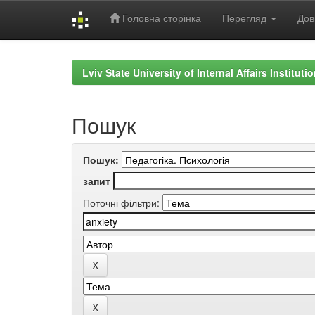
Головна сторінка
Перегляд
Дов
Skip
navigation
Lviv State University of Internal Affairs Institut
Пошук
Пошук:
запит
Поточні фільтри: