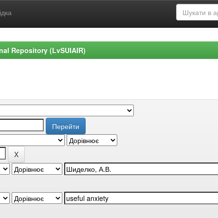
ідка
ional Repository (LvSUIAIR)