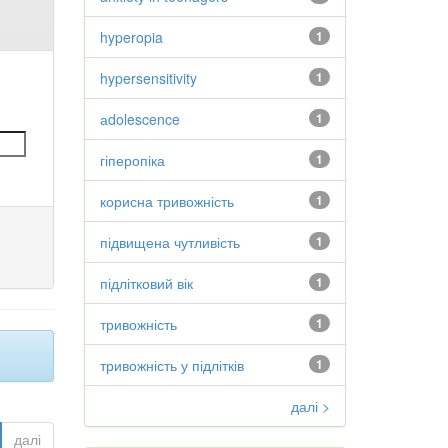
hyperopia
1
hypersensitivity
1
аdolescence
1
гіперопіка
1
корисна тривожність
1
підвищена чутливість
1
підлітковий вік
1
тривожність
1
тривожність у підлітків
1
далі >
далі