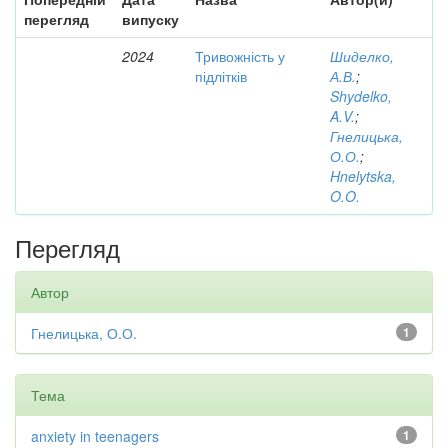
перегляд
випуску
2024
Тривожність у
Шиделко,
підлітків
А.В.
;
Shydelko,
A.V.
;
Гнелицька,
О.О.
;
Hnelytska,
O.O.
Перегляд
Автор
Гнелицька, О.О.
1
Тема
anxiety in teenagers
1