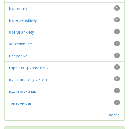
hyperopia
1
hypersensitivity
1
useful anxiety
1
аdolescence
1
гіперопіка
1
корисна тривожність
1
підвищена чутливість
1
підлітковий вік
1
тривожність
1
далі >