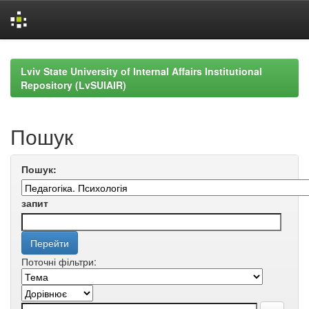
Skip
navigation
Lviv State University of Internal Affairs Institutional
Repository (LvSUIAIR)
Пошук
Пошук:
запит
Поточні фільтри: