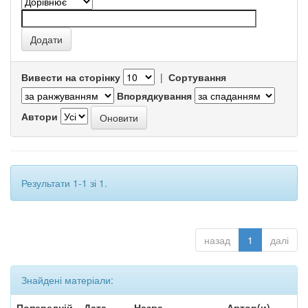
Вивести на сторінку
|
Сортування
Впорядкування
Автори
Результати 1-1 зі 1.
назад
1
далі
Знайдені матеріали:
Попередній
Дата
Назва
Автор(и)