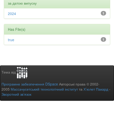
за датою випуску
2024
1
Has File(s)
true
1
Тема від
Програмне забезпечення DSpace
Авторські права © 2002-
2005
Массачусетський технологічний інститут
та
Х’юлет Пакард
-
Зворотний зв’язок