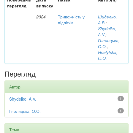
перегляд
випуску
2024
Тривожність у
Шиделко,
підлітків
А.В.
;
Shydelko,
A.V.
;
Гнелицька,
О.О.
;
Hnelytska,
O.O.
Перегляд
Автор
Shydelko, A.V.
1
Гнелицька, О.О.
1
Тема