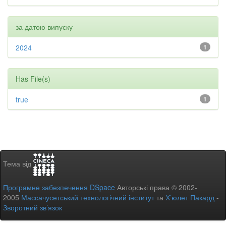
за датою випуску
2024
1
Has File(s)
true
1
Тема від
Програмне забезпечення DSpace
Авторські права © 2002-
2005
Массачусетський технологічний інститут
та
Х’юлет Пакард
-
Зворотний зв’язок