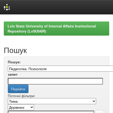
Skip
navigation
Lviv State University of Internal Affairs Institutional
Repository (LvSUIAIR)
Пошук
Пошук:
запит
Поточні фільтри: