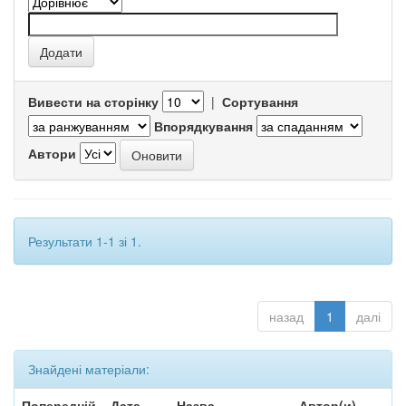
Вивести на сторінку
|
Сортування
Впорядкування
Автори
Результати 1-1 зі 1.
назад
1
далі
Знайдені матеріали:
Попередній
Дата
Назва
Автор(и)