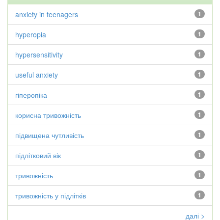
anxiety in teenagers
1
hyperopia
1
hypersensitivity
1
useful anxiety
1
гіперопіка
1
корисна тривожність
1
підвищена чутливість
1
підлітковий вік
1
тривожність
1
тривожність у підлітків
1
далі >