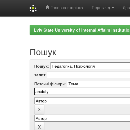
Головна сторінка
Перегляд
Дов
Skip
navigation
Lviv State University of Internal Affairs Institut
Пошук
Пошук:
запит
Поточні фільтри: