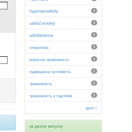
hypersensitivity
1
useful anxiety
1
аdolescence
1
гіперопіка
1
корисна тривожність
1
підвищена чутливість
1
тривожність
1
тривожність у підлітків
1
далі >
за датою випуску