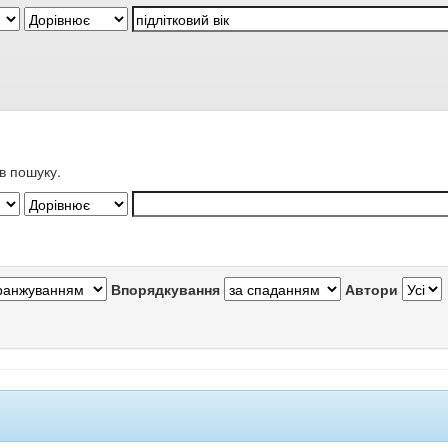
в пошуку.
Впорядкування
Автори