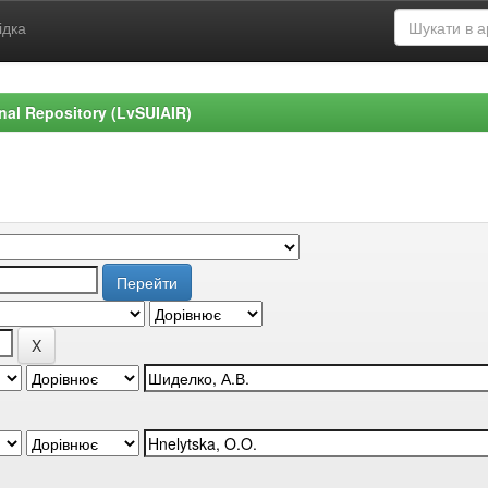
ідка
ional Repository (LvSUIAIR)