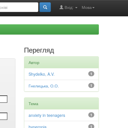
Вхід:
Мова
Перегляд
Автор
Shydelko, A.V.
1
Гнелицька, О.О.
1
Тема
anxiety in teenagers
1
hyperopia
1