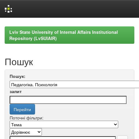
Skip
navigation
Lviv State University of Internal Affairs Institutional
Repository (LvSUIAIR)
Пошук
Пошук:
запит
Поточні фільтри: