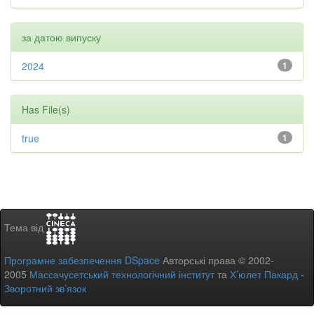
за датою випуску
2024
1
Has File(s)
true
1
Тема від
Програмне забезпечення DSpace
Авторські права © 2002-
2005
Массачусетський технологічний інститут
та
Х’юлет Пакард
-
Зворотний зв’язок