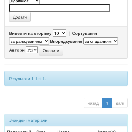
Вивести на сторінку
|
Сортування
Впорядкування
Автори
Результати 1-1 зі 1.
назад
1
далі
Знайдені матеріали:
Попередній
Дата
Назва
Автор(и)