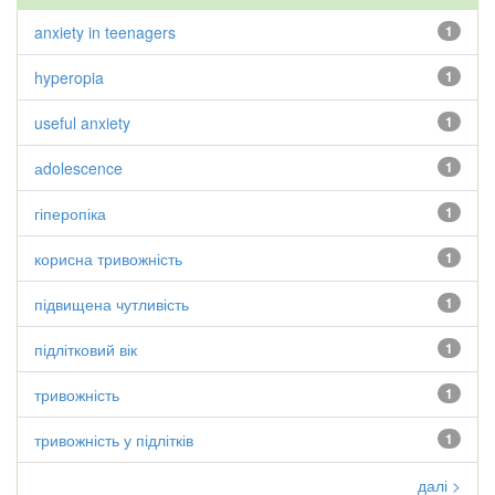
anxiety in teenagers
1
hyperopia
1
useful anxiety
1
аdolescence
1
гіперопіка
1
корисна тривожність
1
підвищена чутливість
1
підлітковий вік
1
тривожність
1
тривожність у підлітків
1
далі >