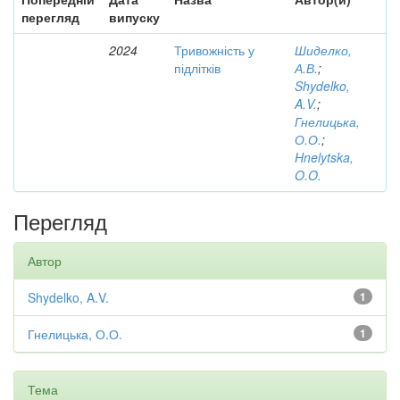
перегляд
випуску
2024
Тривожність у
Шиделко,
підлітків
А.В.
;
Shydelko,
A.V.
;
Гнелицька,
О.О.
;
Hnelytska,
O.O.
Перегляд
Автор
Shydelko, A.V.
1
Гнелицька, О.О.
1
Тема