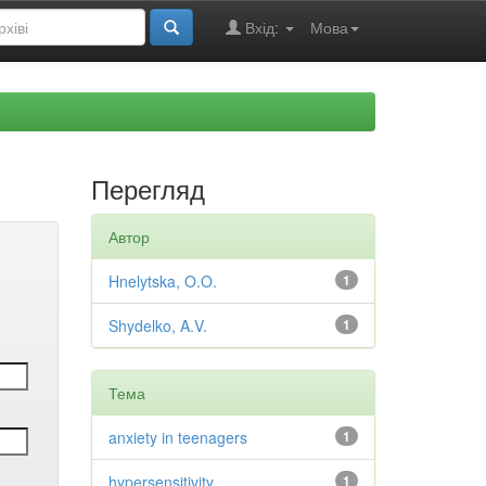
Вхід:
Мова
Перегляд
Автор
Hnelytska, O.O.
1
Shydelko, A.V.
1
Тема
anxiety in teenagers
1
hypersensitivity
1