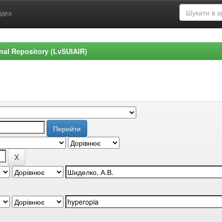
ідка
ional Repository (LvSUIAIR)