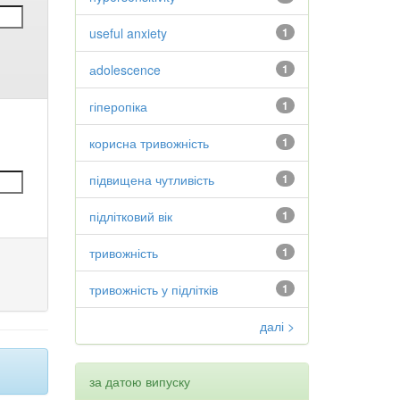
useful anxiety
1
аdolescence
1
гіперопіка
1
корисна тривожність
1
підвищена чутливість
1
підлітковий вік
1
тривожність
1
тривожність у підлітків
1
далі >
за датою випуску