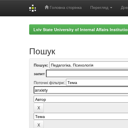
Головна сторінка
Перегляд
Дов
Skip
navigation
Lviv State University of Internal Affairs Institut
Пошук
Пошук:
запит
Поточні фільтри: