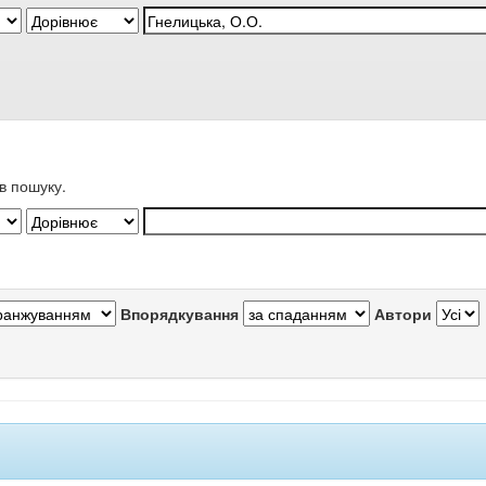
в пошуку.
Впорядкування
Автори