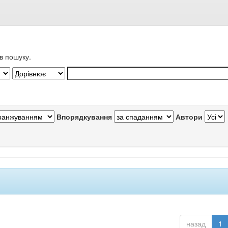
в пошуку.
Впорядкування
Автори
назад
1