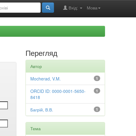
Вхід:
Мова
Перегляд
Автор
Mocherad, V.M.
1
ORCID ID: 0000-0001-5650-
1
8418
Багрій, В.В.
1
Тема