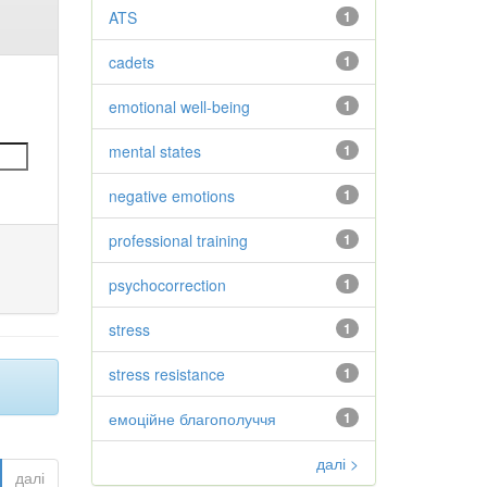
ATS
1
cadets
1
emotional well-being
1
mental states
1
negative emotions
1
professional training
1
psychocorrection
1
stress
1
stress resistance
1
емоційне благополуччя
1
далі >
далі