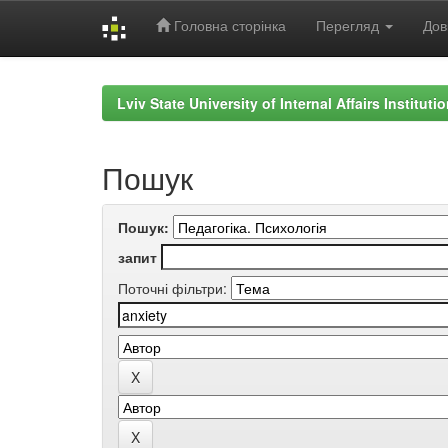
Головна сторінка
Перегляд
Дов
Skip
navigation
Lviv State University of Internal Affairs Institut
Пошук
Пошук:
запит
Поточні фільтри: