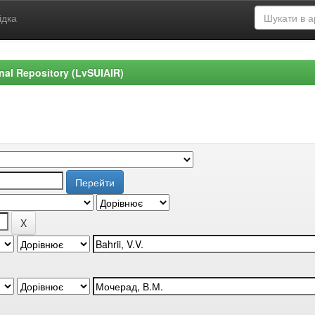
ідка
ional Repository (LvSUIAIR)