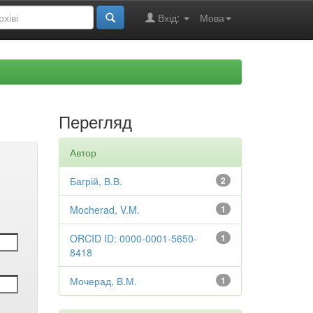
Вхід:
Мова
Перегляд
Автор
Багрій, В.В.
2
Mocherad, V.M.
1
ORCID ID: 0000-0001-5650-
1
8418
Мочерад, В.М.
1