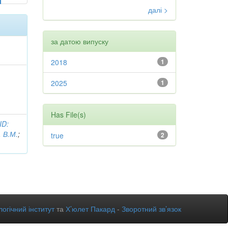
далі >
за датою випуску
2018
1
2025
1
Has File(s)
ID:
 В.М.
;
true
2
огічний інститут
та
Х’юлет Пакард
-
Зворотний зв’язок