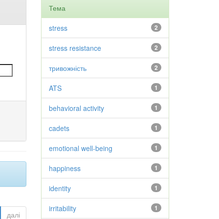
Тема
stress
2
stress resistance
2
тривожність
2
ATS
1
behavioral activity
1
cadets
1
emotional well-being
1
happiness
1
identity
1
irritability
1
далі