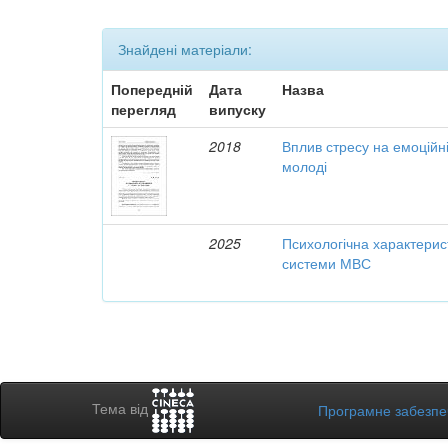
Знайдені матеріали:
Попередній
Дата
Назва
перегляд
випуску
2018
Вплив стресу на емоційн
молоді
2025
Психологічна характерист
системи МВС
Тема від
Програмне забезп