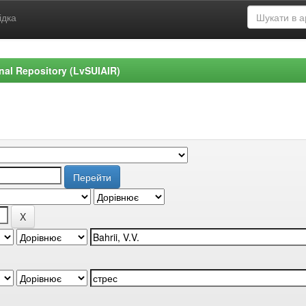
ідка
ional Repository (LvSUIAIR)