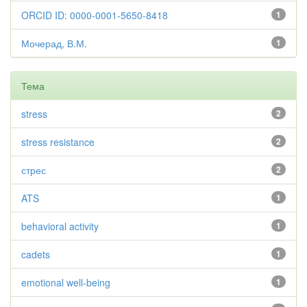
ORCID ID: 0000-0001-5650-8418
1
Мочерад, В.М.
1
Тема
stress
2
stress resistance
2
стрес
2
ATS
1
behavioral activity
1
cadets
1
emotional well-being
1