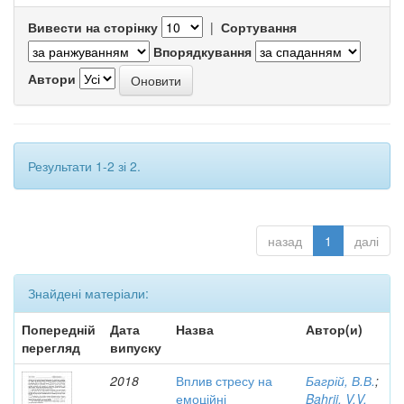
Вивести на сторінку
|
Сортування
Впорядкування
Автори
Результати 1-2 зі 2.
назад
1
далі
Знайдені матеріали:
Попередній
Дата
Назва
Автор(и)
перегляд
випуску
2018
Вплив стресу на
Багрій, В.В.
;
емоційні
Bahrii, V.V.