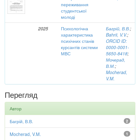
переживання
студентської
молоді
2025
Психологічна
Багрій, В.В.
;
характеристика
Bahrii, V.V.
;
психічних станів
ORCID ID:
курсантів системи
0000-0001-
МВС
5650-8418
;
Мочерад,
В.М.
;
Mocherad,
V.M.
Перегляд
Автор
Багрій, В.В.
2
Mocherad, V.M.
1