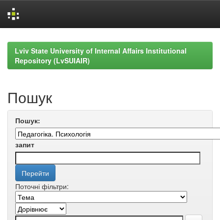
Skip
navigation
Lviv State University of Internal Affairs Institutional
Repository (LvSUIAIR)
Пошук
Пошук:
запит
Поточні фільтри: