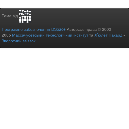
Тема від
Програмне забезпечення DSpace
Авторські права © 2002-
2005
Массачусетський технологічний інститут
та
Х’юлет Пакард
-
Зворотний зв’язок