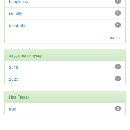
happiness
1
identity
1
irritability
1
далі >
за датою випуску
2018
1
2025
1
Has File(s)
true
2