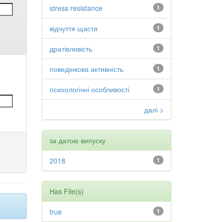
stress resistance
1
відчуття щастя
1
дратівливість
1
поведінкова активність
1
психологічні особливості
1
далі >
за датою випуску
2018
1
Has File(s)
true
1