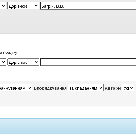
в пошуку.
Впорядкування
Автори