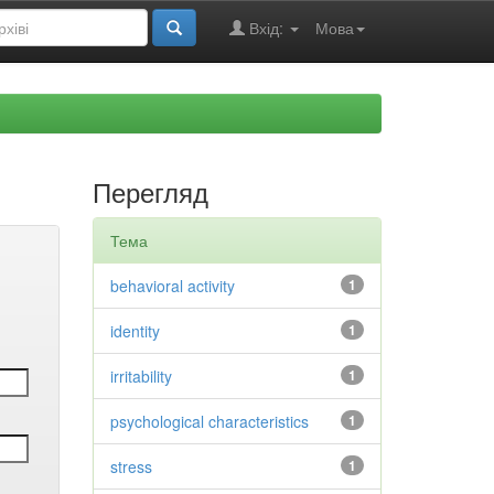
Вхід:
Мова
Перегляд
Тема
behavioral activity
1
identity
1
irritability
1
psychological characteristics
1
stress
1