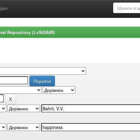
ідка
ional Repository (LvSUIAIR)