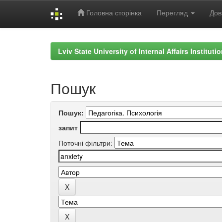
Головна сторінка
Перегляд
Дов
Skip
navigation
Lviv State University of Internal Affairs Institut
Пошук
Пошук:
запит
Поточні фільтри: