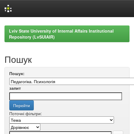
Skip
navigation
Lviv State University of Internal Affairs Institutional
Repository (LvSUIAIR)
Пошук
Пошук:
запит
Поточні фільтри: