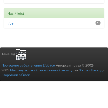
Has File(s)
true
1
Тема від
Програмне забезпечення DSpace
Авторські права © 2002-
2005
Массачусетський технологічний інститут
та
Х’юлет Пакард
-
Зворотний зв’язок