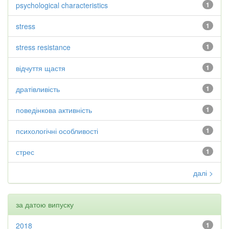
psychological characteristics
1
stress
1
stress resistance
1
відчуття щастя
1
дратівливість
1
поведінкова активність
1
психологічні особливості
1
стрес
1
далі >
за датою випуску
2018
1