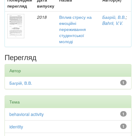
перегляд
випуску
2018
Вплив стресу на
Багрій, В.В.
;
емоційні
Bahrii, V.V.
переживання
студентської
молоді
Перегляд
Автор
Багрій, В.В.
1
Тема
behavioral activity
1
identity
1