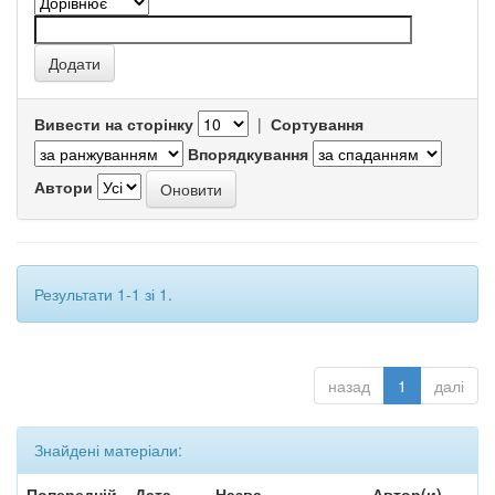
Вивести на сторінку
|
Сортування
Впорядкування
Автори
Результати 1-1 зі 1.
назад
1
далі
Знайдені матеріали:
Попередній
Дата
Назва
Автор(и)