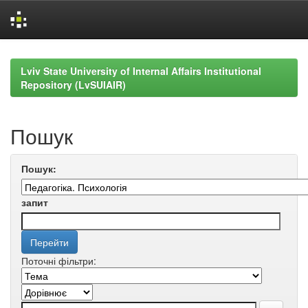
Skip
navigation
Lviv State University of Internal Affairs Institutional
Repository (LvSUIAIR)
Пошук
Пошук:
запит
Поточні фільтри: