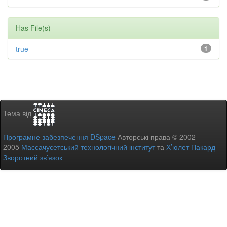
Has File(s)
true
1
Тема від
Програмне забезпечення DSpace
Авторські права © 2002-
2005
Массачусетський технологічний інститут
та
Х’юлет Пакард
-
Зворотний зв’язок