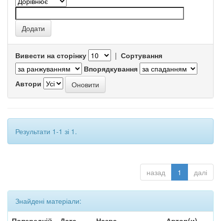
Вивести на сторінку
|
Сортування
Впорядкування
Автори
Результати 1-1 зі 1.
назад
1
далі
Знайдені матеріали:
Попередній
Дата
Назва
Автор(и)