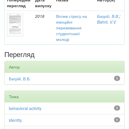
перегляд
випуску
2018
Вплив стресу на
Багрій, В.В.
;
емоційні
Bahrii, V.V.
переживання
студентської
молоді
Перегляд
Автор
Багрій, В.В.
1
Тема
behavioral activity
1
identity
1