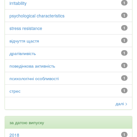
irritability
1
psychological characteristics
1
stress resistance
1
відчуття щастя
1
дратівливість
1
поведінкова активність
1
психологічні особливості
1
стрес
1
далі >
за датою випуску
2018
1