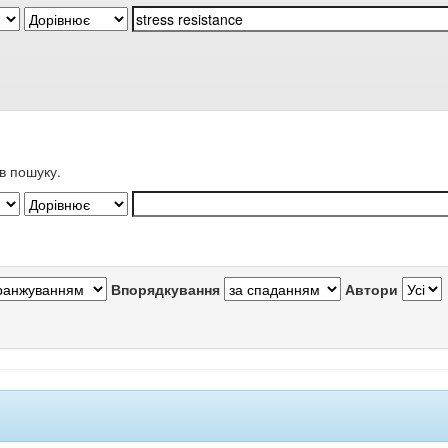
в пошуку.
Впорядкування
Автори