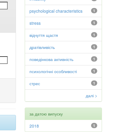
psychological characteristics
1
stress
1
відчуття щастя
1
дратівливість
1
поведінкова активність
1
психологічні особливості
1
стрес
1
далі >
за датою випуску
2018
1