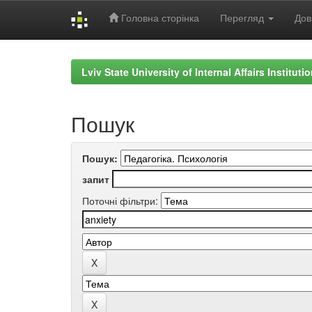
Головна сторінка
Перегляд
Дов
Skip
navigation
Lviv State University of Internal Affairs Institut
Пошук
Пошук:
запит
Поточні фільтри: