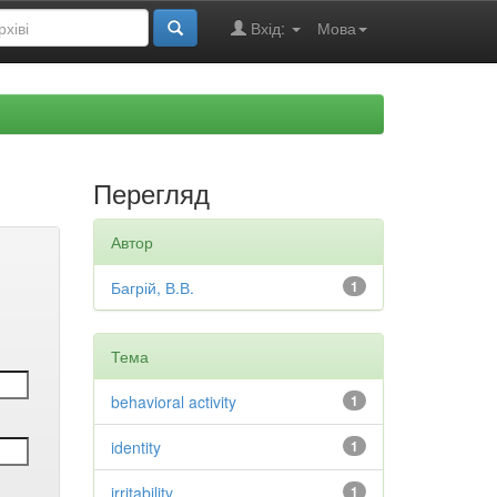
Вхід:
Мова
Перегляд
Автор
Багрій, В.В.
1
Тема
behavioral activity
1
identity
1
irritability
1