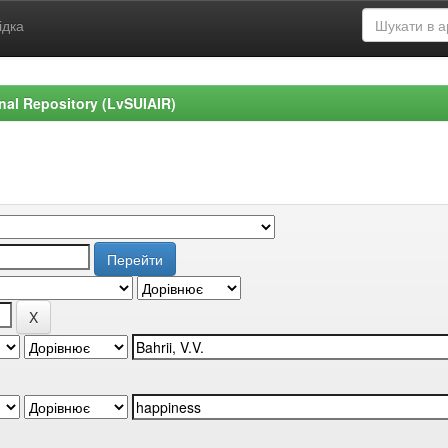
ідка
ional Repository (LvSUIAIR)