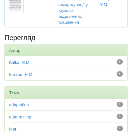
саморегуляції у
N.M.
науково-
педагогічних
працівників
Перегляд
Автор
Kalka, N.M.
1
Калька, Н.М.
1
Тема
adaptation
1
autotraining
1
fear
1