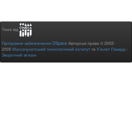
Тема від
Програмне забезпечення DSpace
Авторські права © 2002-
2005
Массачусетський технологічний інститут
та
Х’юлет Пакард
-
Зворотний зв’язок