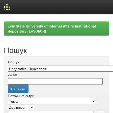
Skip
navigation
Lviv State University of Internal Affairs Institutional
Repository (LvSUIAIR)
Пошук
Пошук:
запит
Поточні фільтри: