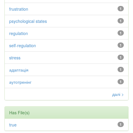
frustration
1
psychological states
1
regulation
1
self-regulation
1
stress
1
адаптація
1
аутотренінг
1
далі >
Has File(s)
true
1