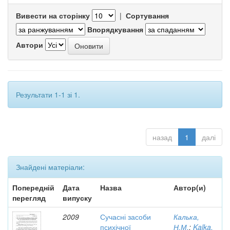
Вивести на сторінку
|
Сортування
Впорядкування
Автори
Результати 1-1 зі 1.
назад
1
далі
Знайдені матеріали:
Попередній
Дата
Назва
Автор(и)
перегляд
випуску
2009
Сучасні засоби
Калька,
психічної
Н.М.
;
Kalka,