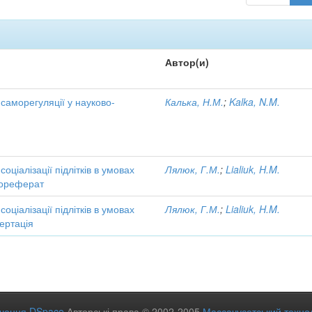
Автор(и)
 саморегуляції у науково-
Калька, Н.М.
;
Kalka, N.M.
соціалізації підлітків в умовах
Лялюк, Г.М.
;
Lialiuk, H.M.
тореферат
соціалізації підлітків в умовах
Лялюк, Г.М.
;
Lialiuk, H.M.
ертація
ечення DSpace
Авторські права © 2002-2005
Массачусетський технол