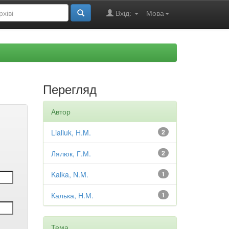
Вхід:
Мова
Перегляд
Автор
Lialiuk, H.M.
2
Лялюк, Г.М.
2
Kalka, N.M.
1
Калька, Н.М.
1
Тема