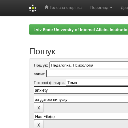
Головна сторінка
Перегляд
Дов
Skip
navigation
Lviv State University of Internal Affairs Institut
Пошук
Пошук:
запит
Поточні фільтри: