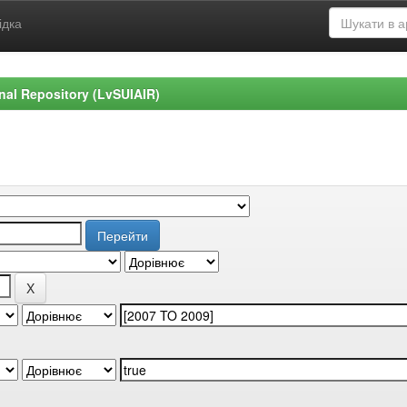
ідка
ional Repository (LvSUIAIR)