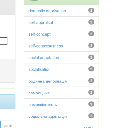
domestic deprivation
2
self-appraisal
2
self-concept
2
self-consciousness
2
social adaptation
2
socialisation
2
родинна депривація
2
самооцінка
2
самосвідомість
2
соціальна адаптація
2
далі
далі >