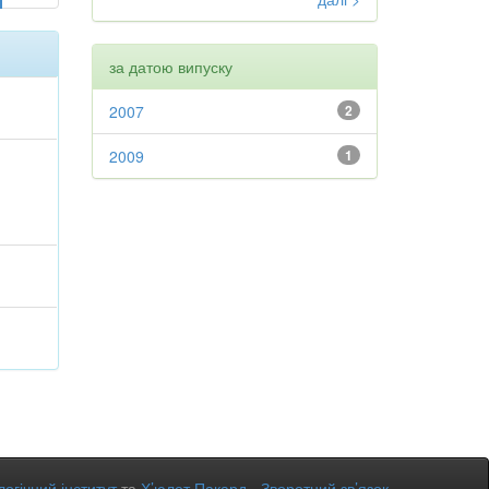
за датою випуску
2007
2
2009
1
огічний інститут
та
Х’юлет Пакард
-
Зворотний зв’язок