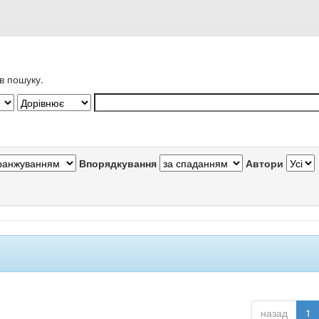
в пошуку.
Впорядкування
Автори
назад
1