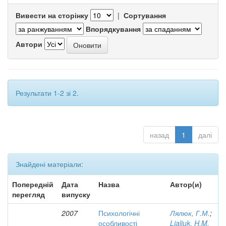
Вивести на сторінку
|
Сортування
Впорядкування
Автори
Результати 1-2 зі 2.
назад
1
далі
Знайдені матеріали:
Попередній
Дата
Назва
Автор(и)
перегляд
випуску
2007
Психологічні
Лялюк, Г.М.
;
особливості
Lialiuk, H.M.