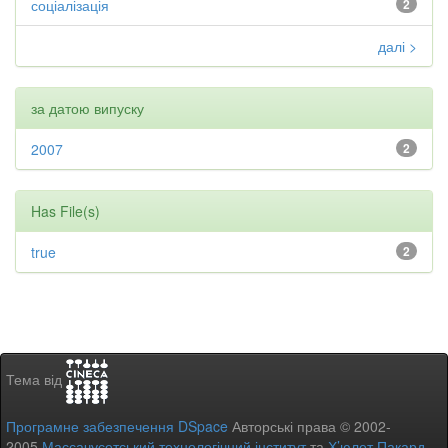
соціалізація
2
далі >
за датою випуску
2007
2
Has File(s)
true
2
Тема від
Програмне забезпечення DSpace
Авторські права © 2002-
2005
Массачусетський технологічний інститут
та
Х’юлет Пакард
-