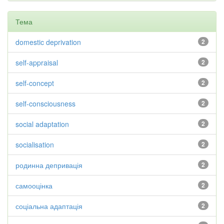
Тема
domestic deprivation
2
self-appraisal
2
self-concept
2
self-consciousness
2
social adaptation
2
socialisation
2
родинна депривація
2
самооцінка
2
соціальна адаптація
2