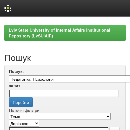
Skip
navigation
Lviv State University of Internal Affairs Institutional
Repository (LvSUIAIR)
Пошук
Пошук:
запит
Поточні фільтри: