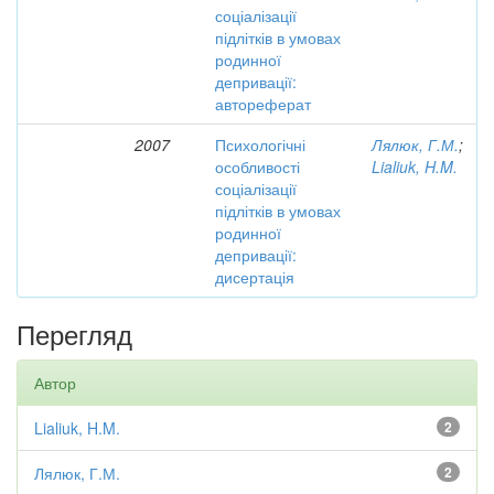
соціалізації
підлітків в умовах
родинної
депривації:
автореферат
2007
Психологічні
Лялюк, Г.М.
;
особливості
Lialiuk, H.M.
соціалізації
підлітків в умовах
родинної
депривації:
дисертація
Перегляд
Автор
Lialiuk, H.M.
2
Лялюк, Г.М.
2