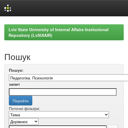
Skip
navigation
Lviv State University of Internal Affairs Institutional
Repository (LvSUIAIR)
Пошук
Пошук:
запит
Поточні фільтри: