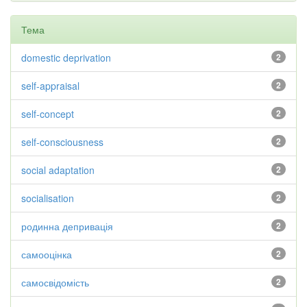
Тема
domestic deprivation
2
self-appraisal
2
self-concept
2
self-consciousness
2
social adaptation
2
socialisation
2
родинна депривація
2
самооцінка
2
самосвідомість
2