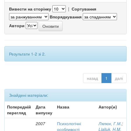
Вивести на сторінку
|
Сортування
Впорядкування
Автори
Результати 1-2 зі 2.
назад
1
далі
Знайдені матеріали:
Попередній
Дата
Назва
Автор(и)
перегляд
випуску
2007
Психологічні
Лялюк, Г.М.
;
особливості
Lialiuk, H.M.