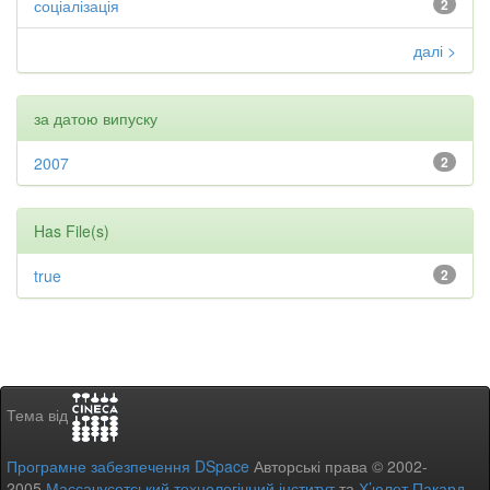
соціалізація
2
далі >
за датою випуску
2007
2
Has File(s)
true
2
Тема від
Програмне забезпечення DSpace
Авторські права © 2002-
2005
Массачусетський технологічний інститут
та
Х’юлет Пакард
-