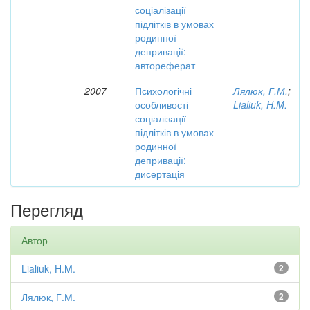
соціалізації
підлітків в умовах
родинної
депривації:
автореферат
2007
Психологічні
Лялюк, Г.М.
;
особливості
Lialiuk, H.M.
соціалізації
підлітків в умовах
родинної
депривації:
дисертація
Перегляд
Автор
Lialiuk, H.M.
2
Лялюк, Г.М.
2