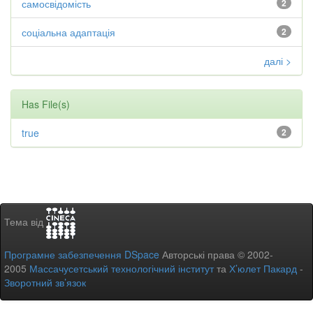
самосвідомість
2
соціальна адаптація
2
далі >
Has File(s)
true
2
Тема від
Програмне забезпечення DSpace
Авторські права © 2002-
2005
Массачусетський технологічний інститут
та
Х’юлет Пакард
-
Зворотний зв’язок