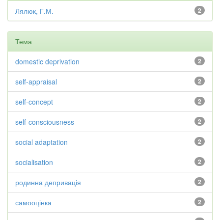
Лялюк, Г.М.
2
Тема
domestic deprivation
2
self-appraisal
2
self-concept
2
self-consciousness
2
social adaptation
2
socialisation
2
родинна депривація
2
самооцінка
2