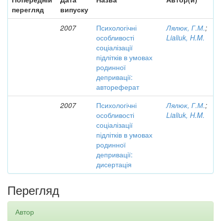
перегляд
випуску
2007
Психологічні
Лялюк, Г.М.
;
особливості
Lialiuk, H.M.
соціалізації
підлітків в умовах
родинної
депривації:
автореферат
2007
Психологічні
Лялюк, Г.М.
;
особливості
Lialiuk, H.M.
соціалізації
підлітків в умовах
родинної
депривації:
дисертація
Перегляд
Автор