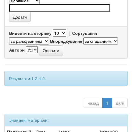
Вивести на сторінку
|
Сортування
Впорядкування
Автори
Результати 1-2 зі 2.
назад
1
далі
Знайдені матеріали:
Попередній
Дата
Назва
Автор(и)