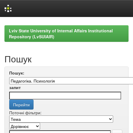
Skip
navigation
Lviv State University of Internal Affairs Institutional
Repository (LvSUIAIR)
Пошук
Пошук:
запит
Поточні фільтри: