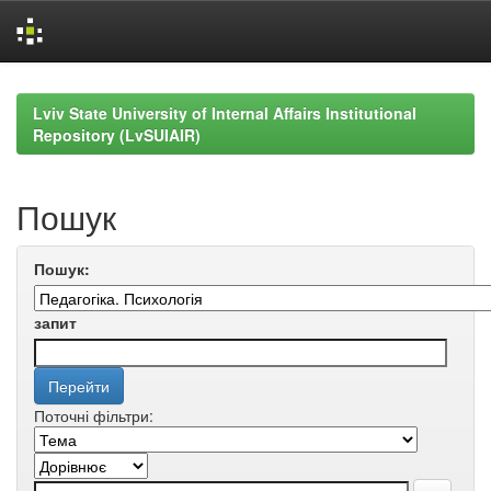
Skip
navigation
Lviv State University of Internal Affairs Institutional
Repository (LvSUIAIR)
Пошук
Пошук:
запит
Поточні фільтри: