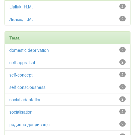
Lialiuk, H.M.
2
Лялюк, Г.М.
2
Тема
domestic deprivation
2
self-appraisal
2
self-concept
2
self-consciousness
2
social adaptation
2
socialisation
2
родинна депривація
2