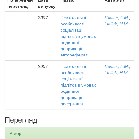
перегляд
випуску
2007
Психологічні
Лялюк, Г.М.
;
особливості
Lialiuk, H.M.
соціалізації
підлітків в умовах
родинної
депривації:
автореферат
2007
Психологічні
Лялюк, Г.М.
;
особливості
Lialiuk, H.M.
соціалізації
підлітків в умовах
родинної
депривації:
дисертація
Перегляд
Автор