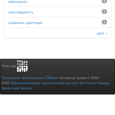
самооцінка
2
самосвідомість
2
соціальна адаптація
2
далі >
Тема від
Програмне забезпечення DSpace
Авторські права © 2002-
2005
Массачусетський технологічний інститут
та
Х’юлет Пакард
-
Зворотний зв’язок