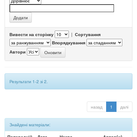
Вивести на сторінку
|
Сортування
Впорядкування
Автори
Результати 1-2 зі 2.
назад
1
далі
Знайдені матеріали:
Попередній
Дата
Назва
Автор(и)