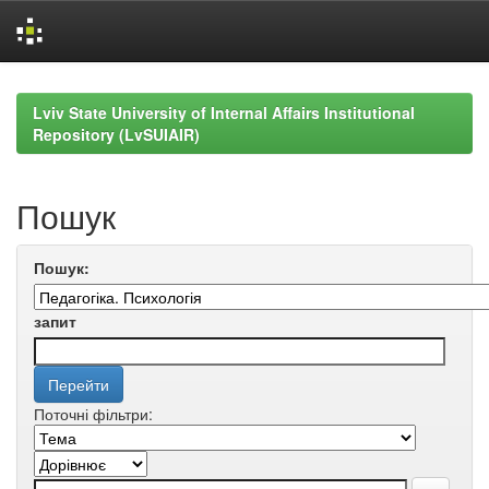
Skip
navigation
Lviv State University of Internal Affairs Institutional
Repository (LvSUIAIR)
Пошук
Пошук:
запит
Поточні фільтри: