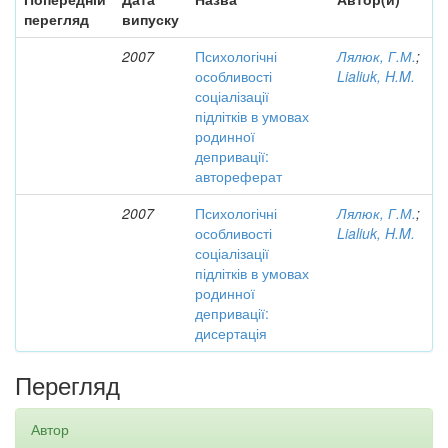
перегляд
випуску
2007
Психологічні
Лялюк, Г.М.
;
особливості
Lialiuk, H.M.
соціалізації
підлітків в умовах
родинної
депривації:
автореферат
2007
Психологічні
Лялюк, Г.М.
;
особливості
Lialiuk, H.M.
соціалізації
підлітків в умовах
родинної
депривації:
дисертація
Перегляд
Автор