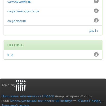
самосвідомість
2
соціальна адаптація
2
соціалізація
2
далі >
Has File(s)
true
2
Тема від
Програмне забезпечення DSpace
Авторські права © 2002-
2005
Массачусетський технологічний інститут
та
Х’юлет Пакард
-
Зворотний зв’язок