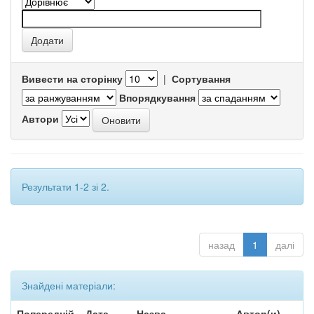
Вивести на сторінку
|
Сортування
Впорядкування
Автори
Результати 1-2 зі 2.
назад
1
далі
Знайдені матеріали:
Попередній
Дата
Назва
Автор(и)