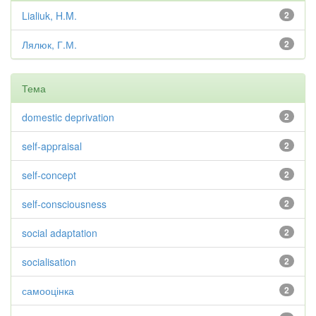
Lialiuk, H.M.
2
Лялюк, Г.М.
2
Тема
domestic deprivation
2
self-appraisal
2
self-concept
2
self-consciousness
2
social adaptation
2
socialisation
2
самооцінка
2