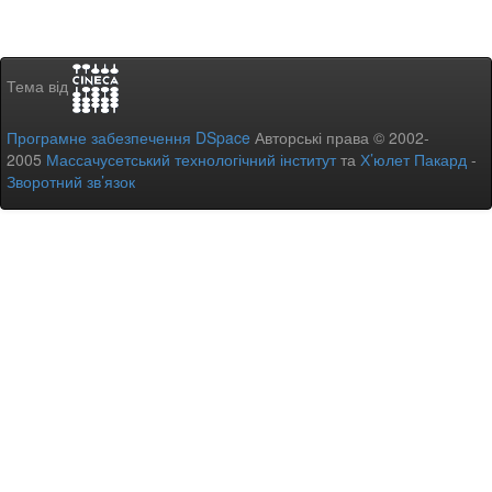
Тема від
Програмне забезпечення DSpace
Авторські права © 2002-
2005
Массачусетський технологічний інститут
та
Х’юлет Пакард
-
Зворотний зв’язок