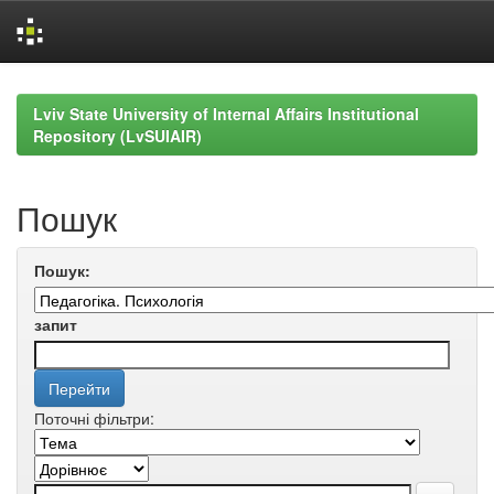
Skip
navigation
Lviv State University of Internal Affairs Institutional
Repository (LvSUIAIR)
Пошук
Пошук:
запит
Поточні фільтри: