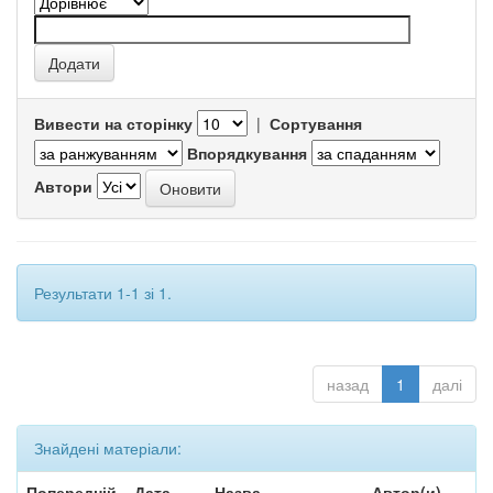
Вивести на сторінку
|
Сортування
Впорядкування
Автори
Результати 1-1 зі 1.
назад
1
далі
Знайдені матеріали:
Попередній
Дата
Назва
Автор(и)