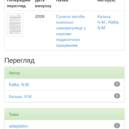
перегляд
випуску
2009
Сучасні засоби
Калька,
психічної
Н.М.
;
Kalka,
саморегуляції у
N.M.
науково-
педагогічних
працівників
Перегляд
Автор
Kalka, N.M.
1
Калька, Н.М.
1
Тема
adaptation
1