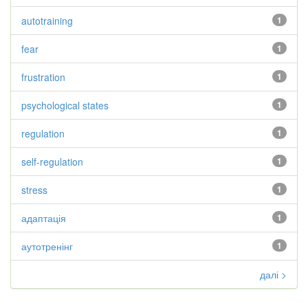
autotraining
1
fear
1
frustration
1
psychological states
1
regulation
1
self-regulation
1
stress
1
адаптація
1
аутотренінг
1
далі >