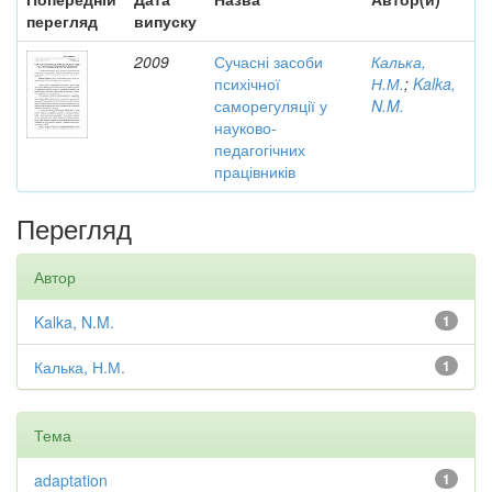
перегляд
випуску
2009
Сучасні засоби
Калька,
психічної
Н.М.
;
Kalka,
саморегуляції у
N.M.
науково-
педагогічних
працівників
Перегляд
Автор
Kalka, N.M.
1
Калька, Н.М.
1
Тема
adaptation
1