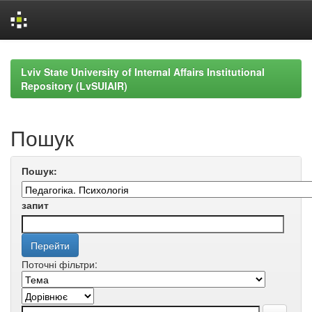
Skip
navigation
Lviv State University of Internal Affairs Institutional
Repository (LvSUIAIR)
Пошук
Пошук:
запит
Поточні фільтри: