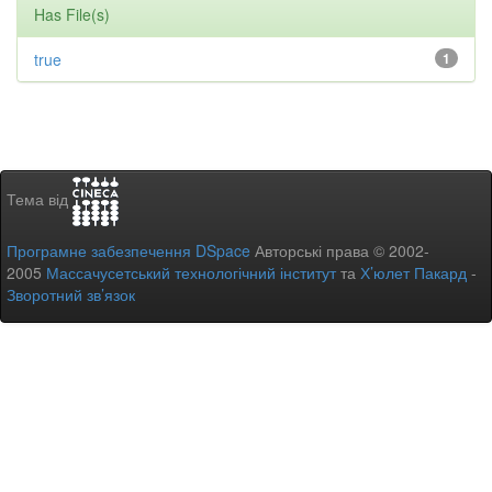
Has File(s)
true
1
Тема від
Програмне забезпечення DSpace
Авторські права © 2002-
2005
Массачусетський технологічний інститут
та
Х’юлет Пакард
-
Зворотний зв’язок