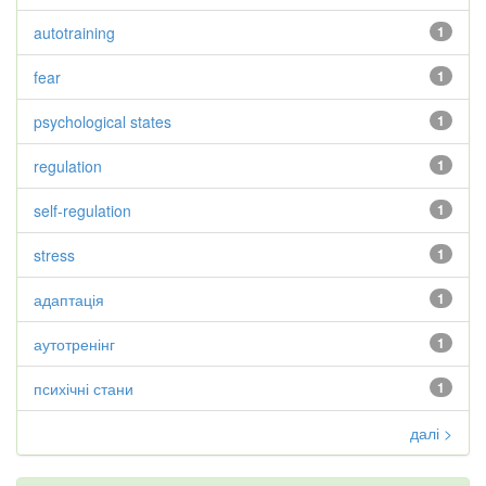
autotraining
1
fear
1
psychological states
1
regulation
1
self-regulation
1
stress
1
адаптація
1
аутотренінг
1
психічні стани
1
далі >