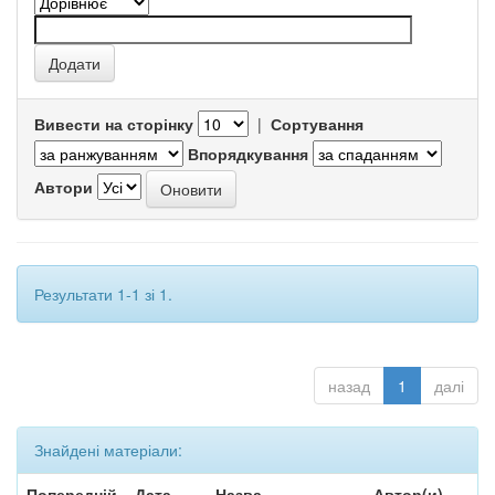
Вивести на сторінку
|
Сортування
Впорядкування
Автори
Результати 1-1 зі 1.
назад
1
далі
Знайдені матеріали:
Попередній
Дата
Назва
Автор(и)