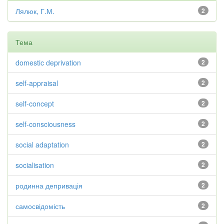
Лялюк, Г.М.
2
Тема
domestic deprivation
2
self-appraisal
2
self-concept
2
self-consciousness
2
social adaptation
2
socialisation
2
родинна депривація
2
самосвідомість
2