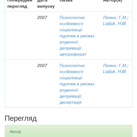
перегляд
випуску
2007
Психологічні
Лялюк, Г.М.
;
особливості
Lialiuk, H.M.
соціалізації
підлітків в умовах
родинної
депривації:
автореферат
2007
Психологічні
Лялюк, Г.М.
;
особливості
Lialiuk, H.M.
соціалізації
підлітків в умовах
родинної
депривації:
дисертація
Перегляд
Автор