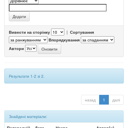
Вивести на сторінку
|
Сортування
Впорядкування
Автори
Результати 1-2 зі 2.
назад
1
далі
Знайдені матеріали:
Попередній
Дата
Назва
Автор(и)