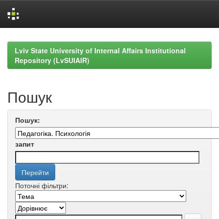
Skip
navigation
Lviv State University of Internal Affairs Institutional
Repository (LvSUIAIR)
Пошук
Пошук:
запит
Поточні фільтри: