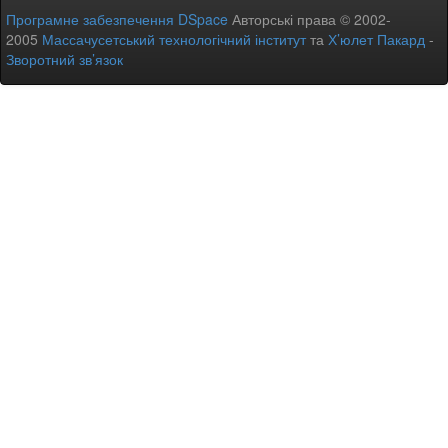
Програмне забезпечення DSpace
Авторські права © 2002-
2005
Массачусетський технологічний інститут
та
Х’юлет Пакард
-
Зворотний зв’язок