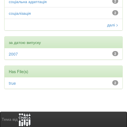
соціальна адаптація
2
соціалізація
2
далі >
за датою випуску
2007
2
Has File(s)
true
2
Тема від