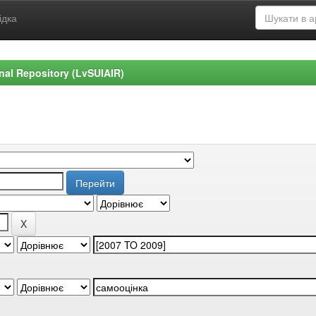
ідка
ional Repository (LvSUIAIR)