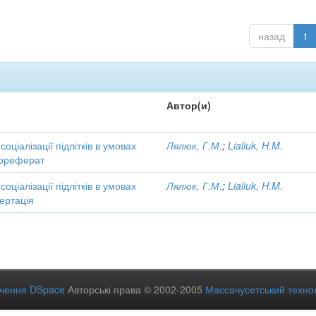
назад
1
Автор(и)
соціалізації підлітків в умовах
Лялюк, Г.М.
;
Lialiuk, H.M.
тореферат
соціалізації підлітків в умовах
Лялюк, Г.М.
;
Lialiuk, H.M.
ертація
ечення DSpace
Авторські права © 2002-2005
Массачусетський технол