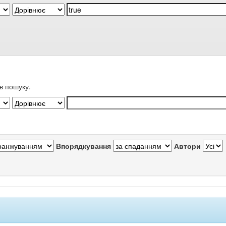
в пошуку.
Впорядкування
Автори