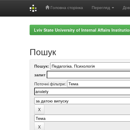
Головна сторінка
Перегляд
Дов
Skip
navigation
Lviv State University of Internal Affairs Institut
Пошук
Пошук:
запит
Поточні фільтри: