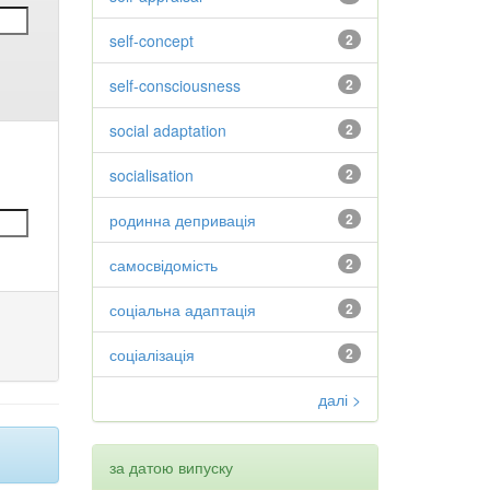
self-concept
2
self-consciousness
2
social adaptation
2
socialisation
2
родинна депривація
2
самосвідомість
2
соціальна адаптація
2
соціалізація
2
далі >
за датою випуску