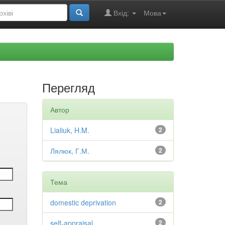
Вхід:
Мова
Перегляд
Автор
Lialiuk, H.M.
2
Лялюк, Г.М.
2
Тема
domestic deprivation
2
self-appraisal
2