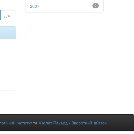
2007
2
далі
огічний інститут
та
Х’юлет Пакард
-
Зворотний зв’язок