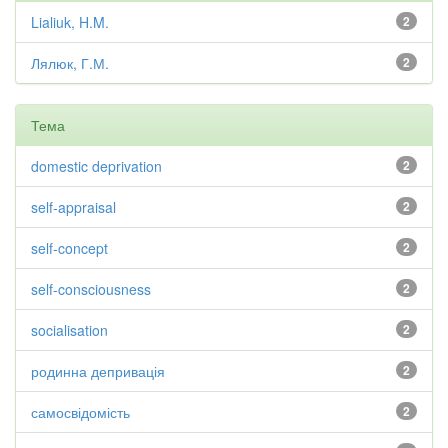
Lialiuk, H.M.
2
Лялюк, Г.М.
2
Тема
domestic deprivation
2
self-appraisal
2
self-concept
2
self-consciousness
2
socialisation
2
родинна депривація
2
самосвідомість
2