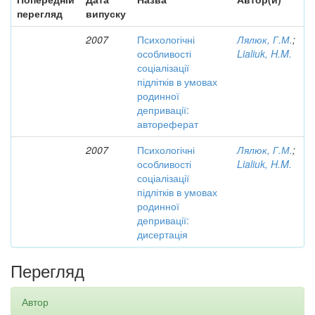
перегляд
випуску
2007
Психологічні
Лялюк, Г.М.
;
особливості
Lialiuk, H.M.
соціалізації
підлітків в умовах
родинної
депривації:
автореферат
2007
Психологічні
Лялюк, Г.М.
;
особливості
Lialiuk, H.M.
соціалізації
підлітків в умовах
родинної
депривації:
дисертація
Перегляд
Автор