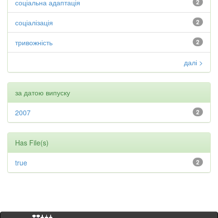
соціальна адаптація
2
соціалізація
2
тривожність
2
далі >
за датою випуску
2007
2
Has File(s)
true
2