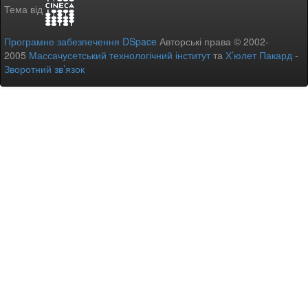
Тема від
Програмне забезпечення DSpace
Авторські права © 2002-
2005
Массачусетський технологічний інститут
та
Х’юлет Пакард
-
Зворотний зв’язок