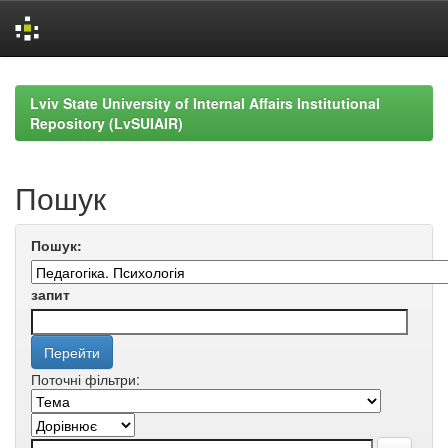
Skip
navigation
Lviv State University of Internal Affairs Institutional
Repository (LvSUIAIR)
Пошук
Пошук:
запит
Поточні фільтри: