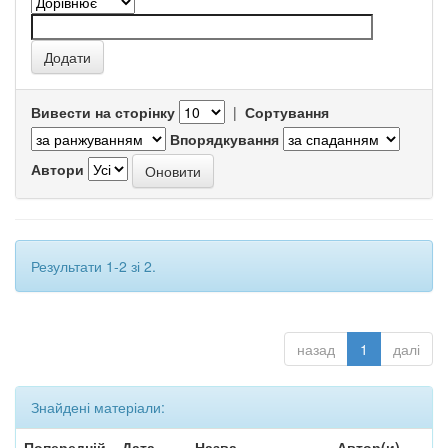
Вивести на сторінку
|
Сортування
Впорядкування
Автори
Результати 1-2 зі 2.
назад
1
далі
Знайдені матеріали:
Попередній
Дата
Назва
Автор(и)