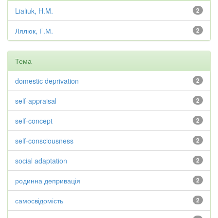
Lialiuk, H.M.
2
Лялюк, Г.М.
2
Тема
domestic deprivation
2
self-appraisal
2
self-concept
2
self-consciousness
2
social adaptation
2
родинна депривація
2
самосвідомість
2