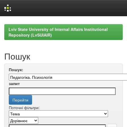
Skip
navigation
Lviv State University of Internal Affairs Institutional
Repository (LvSUIAIR)
Пошук
Пошук:
запит
Поточні фільтри: