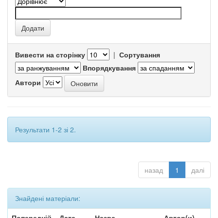
Вивести на сторінку
|
Сортування
Впорядкування
Автори
Результати 1-2 зі 2.
назад
1
далі
Знайдені матеріали:
Попередній
Дата
Назва
Автор(и)