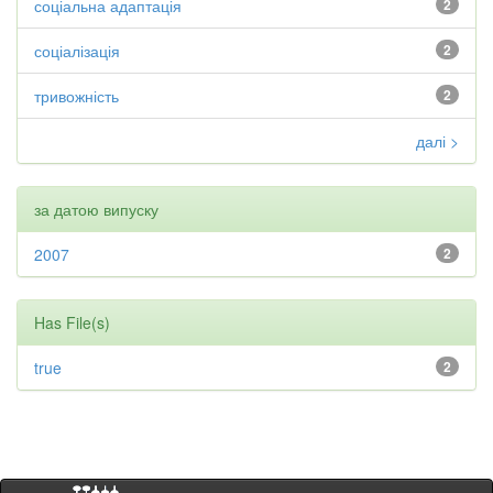
соціальна адаптація
2
соціалізація
2
тривожність
2
далі >
за датою випуску
2007
2
Has File(s)
true
2