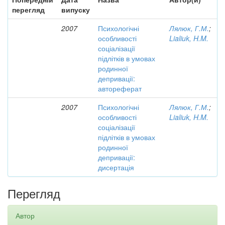
перегляд
випуску
2007
Психологічні
Лялюк, Г.М.
;
особливості
Lialiuk, H.M.
соціалізації
підлітків в умовах
родинної
депривації:
автореферат
2007
Психологічні
Лялюк, Г.М.
;
особливості
Lialiuk, H.M.
соціалізації
підлітків в умовах
родинної
депривації:
дисертація
Перегляд
Автор