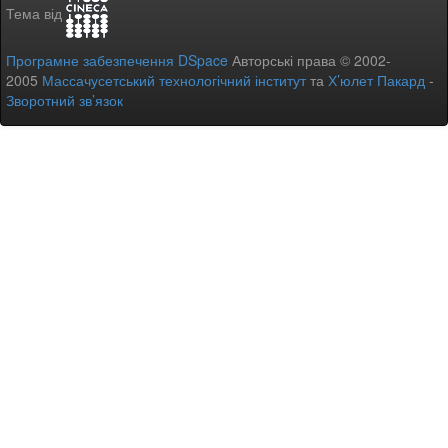
Тема від
Програмне забезпечення DSpace
Авторські права © 2002-
2005
Массачусетський технологічний інститут
та
Х’юлет Пакард
-
Зворотний зв’язок