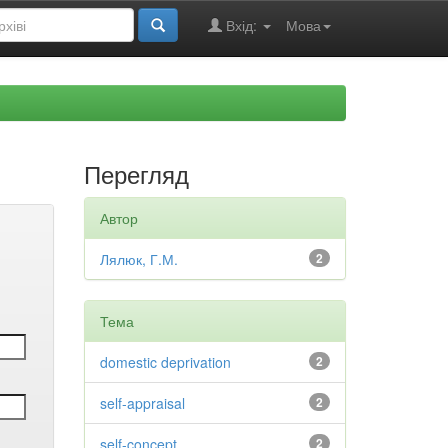
Вхід:
Мова
Перегляд
Автор
Лялюк, Г.М.
2
Тема
domestic deprivation
2
self-appraisal
2
self-concept
2