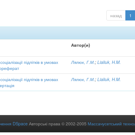
назад
1
Автор(и)
соціалізації підлітків в умовах
Лялюк, Г.М.
;
Lialiuk, H.M.
тореферат
соціалізації підлітків в умовах
Лялюк, Г.М.
;
Lialiuk, H.M.
ертація
ечення DSpace
Авторські права © 2002-2005
Массачусетський технол