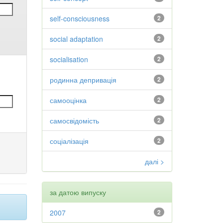
self-consciousness
2
social adaptation
2
socialisation
2
родинна депривація
2
самооцінка
2
самосвідомість
2
соціалізація
2
далі >
за датою випуску
2007
2