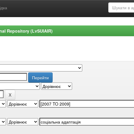
ідка
ional Repository (LvSUIAIR)