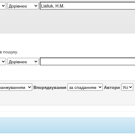
в пошуку.
Впорядкування
Автори