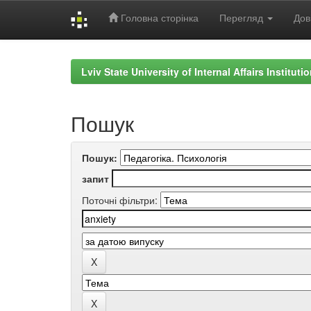
Головна сторінка
Перегляд
Дов
Skip
navigation
Lviv State University of Internal Affairs Institut
Пошук
Пошук:
запит
Поточні фільтри: