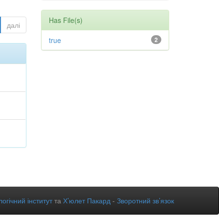
Has File(s)
далі
true
2
огічний інститут
та
Х’юлет Пакард
-
Зворотний зв’язок