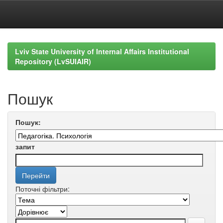
Skip
navigation
Lviv State University of Internal Affairs Institutional
Repository (LvSUIAIR)
Пошук
Пошук:
запит
Поточні фільтри: