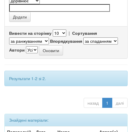
Вивести на сторінку
|
Сортування
Впорядкування
Автори
Результати 1-2 зі 2.
назад
1
далі
Знайдені матеріали:
Попередній
Дата
Назва
Автор(и)