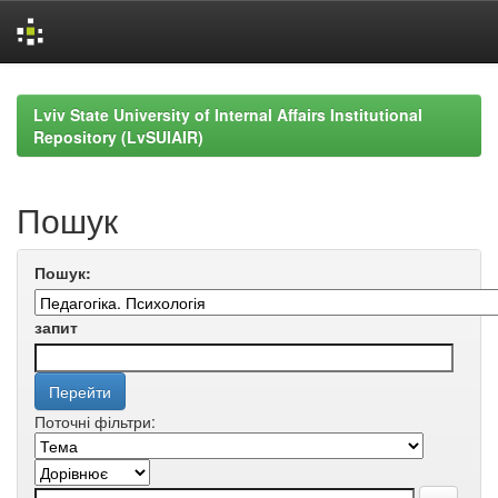
Skip
navigation
Lviv State University of Internal Affairs Institutional
Repository (LvSUIAIR)
Пошук
Пошук:
запит
Поточні фільтри: