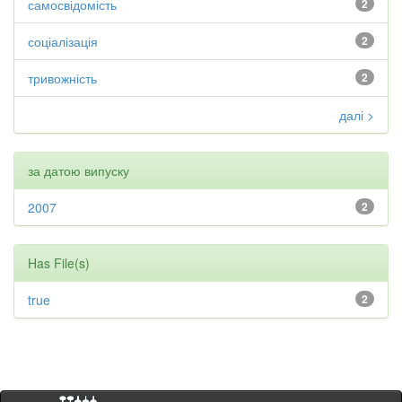
самосвідомість
2
соціалізація
2
тривожність
2
далі >
за датою випуску
2007
2
Has File(s)
true
2