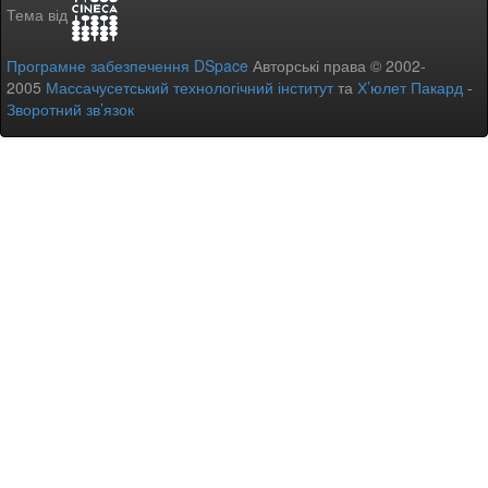
Тема від
Програмне забезпечення DSpace
Авторські права © 2002-
2005
Массачусетський технологічний інститут
та
Х’юлет Пакард
-
Зворотний зв’язок