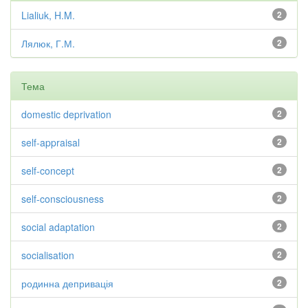
Lialiuk, H.M.
2
Лялюк, Г.М.
2
Тема
domestic deprivation
2
self-appraisal
2
self-concept
2
self-consciousness
2
social adaptation
2
socialisation
2
родинна депривація
2