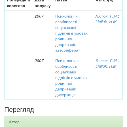
перегляд
випуску
2007
Психологічні
Лялюк, Г.М.
;
особливості
Lialiuk, H.M.
соціалізації
підлітків в умовах
родинної
депривації:
автореферат
2007
Психологічні
Лялюк, Г.М.
;
особливості
Lialiuk, H.M.
соціалізації
підлітків в умовах
родинної
депривації:
дисертація
Перегляд
Автор