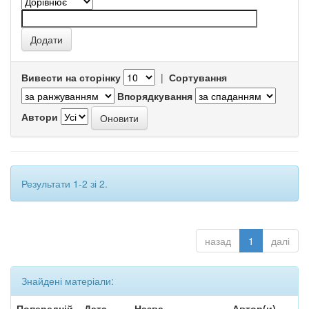
Вивести на сторінку
|
Сортування
Впорядкування
Автори
Результати 1-2 зі 2.
назад
1
далі
Знайдені матеріали:
Попередній
Дата
Назва
Автор(и)