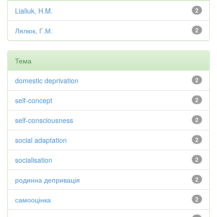
Lialiuk, H.M.
2
Лялюк, Г.М.
2
Тема
domestic deprivation
2
self-concept
2
self-consciousness
2
social adaptation
2
socialisation
2
родинна депривація
2
самооцінка
2