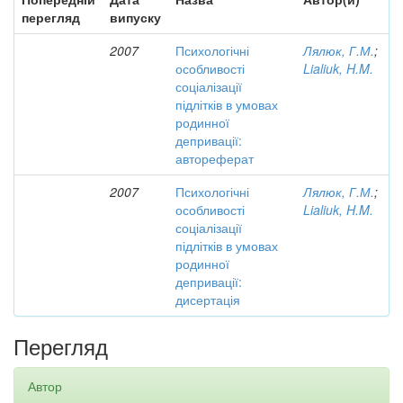
перегляд
випуску
2007
Психологічні
Лялюк, Г.М.
;
особливості
Lialiuk, H.M.
соціалізації
підлітків в умовах
родинної
депривації:
автореферат
2007
Психологічні
Лялюк, Г.М.
;
особливості
Lialiuk, H.M.
соціалізації
підлітків в умовах
родинної
депривації:
дисертація
Перегляд
Автор