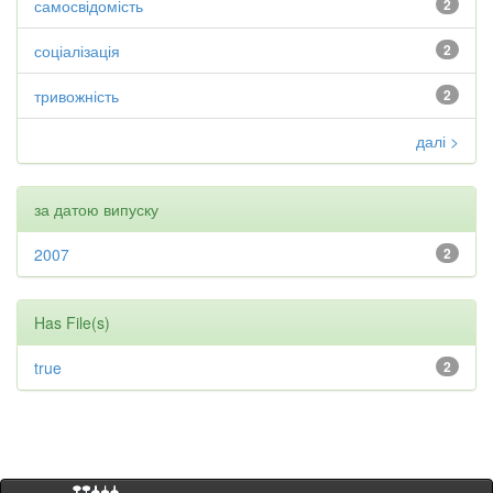
самосвідомість
2
соціалізація
2
тривожність
2
далі >
за датою випуску
2007
2
Has File(s)
true
2