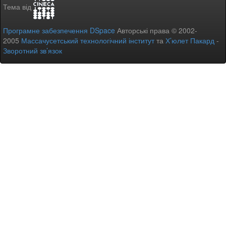
Тема від
Програмне забезпечення DSpace
Авторські права © 2002-
2005
Массачусетський технологічний інститут
та
Х’юлет Пакард
-
Зворотний зв’язок