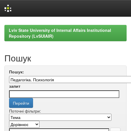
Skip
navigation
Lviv State University of Internal Affairs Institutional
Repository (LvSUIAIR)
Пошук
Пошук:
запит
Поточні фільтри: