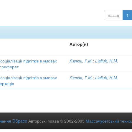
назад
1
Автор(и)
соціалізації підлітків в умовах
Лялюк, Г.М.
;
Lialiuk, H.M.
тореферат
соціалізації підлітків в умовах
Лялюк, Г.М.
;
Lialiuk, H.M.
ертація
ечення DSpace
Авторські права © 2002-2005
Массачусетський технол