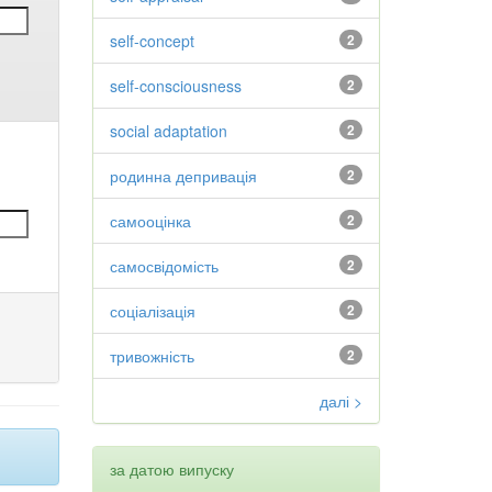
self-concept
2
self-consciousness
2
social adaptation
2
родинна депривація
2
самооцінка
2
самосвідомість
2
соціалізація
2
тривожність
2
далі >
за датою випуску