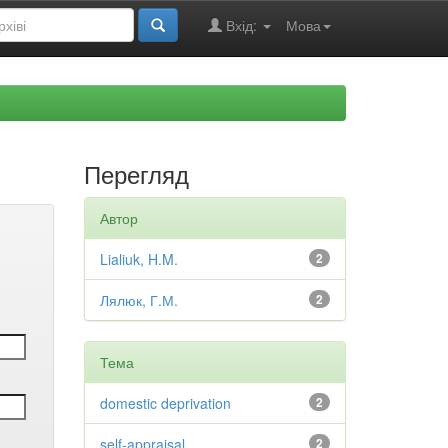
Вхід:
Мова
Перегляд
Автор
Lialiuk, H.M.
2
Лялюк, Г.М.
2
Тема
domestic deprivation
2
self-appraisal
2