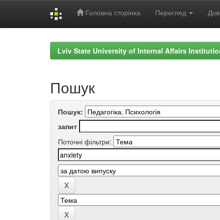
Головна сторінка
Перегляд
Дов
Skip
navigation
Lviv State University of Internal Affairs Institut
Пошук
Пошук:
запит
Поточні фільтри: