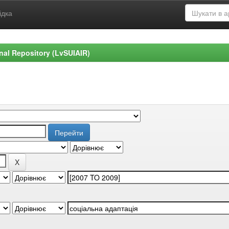
ідка
ional Repository (LvSUIAIR)