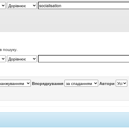
в пошуку.
Впорядкування
Автори