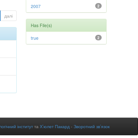
2007
2
далі
Has File(s)
true
2
огічний інститут
та
Х’юлет Пакард
-
Зворотний зв’язок