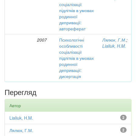
соціалізації
підлітків в умовах
родинної
депривації:
автореферат
2007
Психологічні
Лялюк, Г.М.
;
особливості
Lialiuk, H.M.
соціалізації
підлітків в умовах
родинної
депривації:
дисертація
Перегляд
Автор
Lialiuk, H.M.
2
Лялюк, Г.М.
2