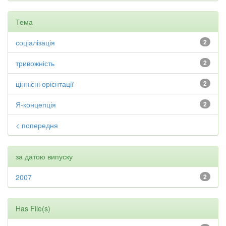
Тема
соціалізація
2
тривожність
2
ціннісні орієнтації
2
Я-концепція
2
< попередня
за датою випуску
2007
2
Has File(s)