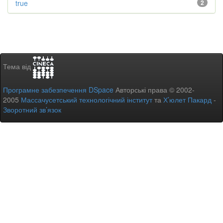
true
2
Тема від
Програмне забезпечення DSpace
Авторські права © 2002-
2005
Массачусетський технологічний інститут
та
Х’юлет Пакард
-
Зворотний зв’язок