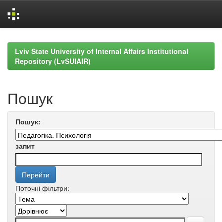
Skip
navigation
Lviv State University of Internal Affairs Institutional
Repository (LvSUIAIR)
Пошук
Пошук:
запит
Поточні фільтри: