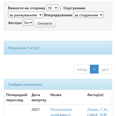
Вивести на сторінку
|
Сортування
Впорядкування
Автори
Результати 1-2 зі 2.
назад
1
далі
Знайдені матеріали:
Попередній
Дата
Назва
Автор(и)
перегляд
випуску
2007
Психологічні
Лялюк, Г.М.
;
особливості
Lialiuk, H.M.