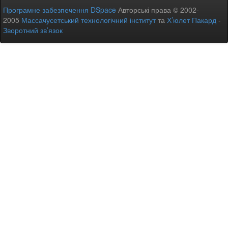
Програмне забезпечення DSpace
Авторські права © 2002-
2005
Массачусетський технологічний інститут
та
Х’юлет Пакард
-
Зворотний зв’язок