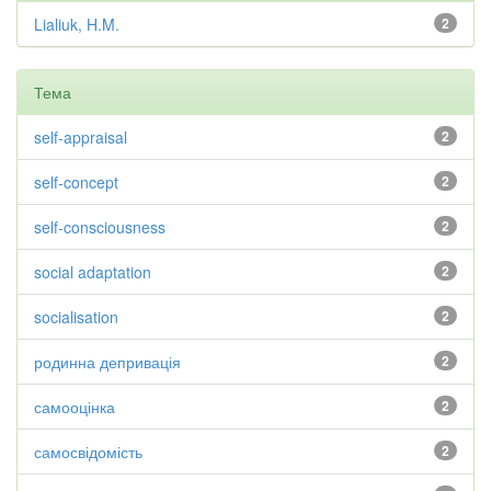
Lialiuk, H.M.
2
Тема
self-appraisal
2
self-concept
2
self-consciousness
2
social adaptation
2
socialisation
2
родинна депривація
2
самооцінка
2
самосвідомість
2