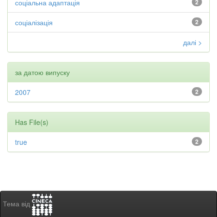
соціальна адаптація
2
соціалізація
2
далі >
за датою випуску
2007
2
Has File(s)
true
2
Тема від