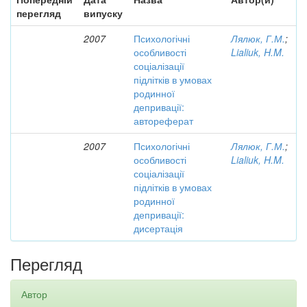
перегляд
випуску
2007
Психологічні
Лялюк, Г.М.
;
особливості
Lialiuk, H.M.
соціалізації
підлітків в умовах
родинної
депривації:
автореферат
2007
Психологічні
Лялюк, Г.М.
;
особливості
Lialiuk, H.M.
соціалізації
підлітків в умовах
родинної
депривації:
дисертація
Перегляд
Автор