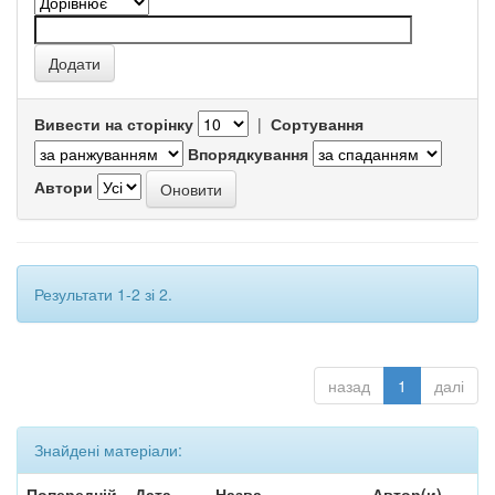
Вивести на сторінку
|
Сортування
Впорядкування
Автори
Результати 1-2 зі 2.
назад
1
далі
Знайдені матеріали:
Попередній
Дата
Назва
Автор(и)