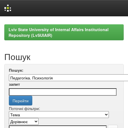
Skip
navigation
Lviv State University of Internal Affairs Institutional
Repository (LvSUIAIR)
Пошук
Пошук:
запит
Поточні фільтри: