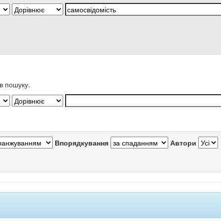
в пошуку.
Впорядкування
Автори