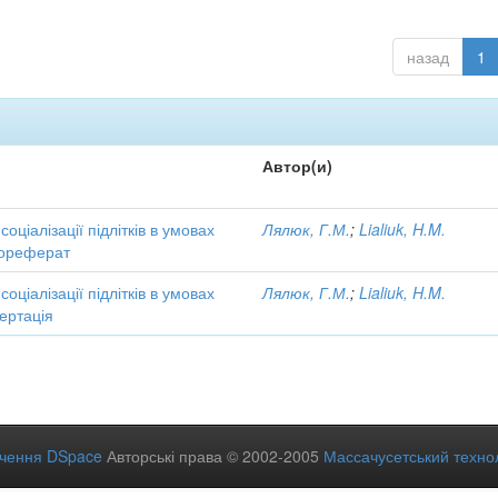
назад
1
Автор(и)
соціалізації підлітків в умовах
Лялюк, Г.М.
;
Lialiuk, H.M.
тореферат
соціалізації підлітків в умовах
Лялюк, Г.М.
;
Lialiuk, H.M.
ертація
ечення DSpace
Авторські права © 2002-2005
Массачусетський технол