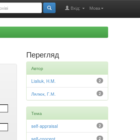
Вхід:
Мова
Перегляд
Автор
Lialiuk, H.M.
2
Лялюк, Г.М.
2
Тема
self-appraisal
2
self-concept
2