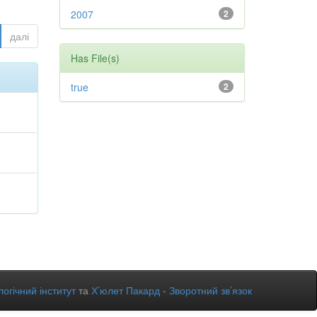
2007
2
далі
Has File(s)
true
2
огічний інститут
та
Х’юлет Пакард
-
Зворотний зв’язок