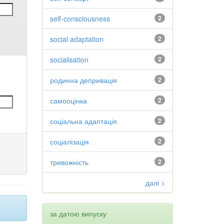
self-consciousness
2
social adaptation
2
socialisation
2
родинна депривація
2
самооцінка
2
соціальна адаптація
2
соціалізація
2
тривожність
2
далі >
за датою випуску