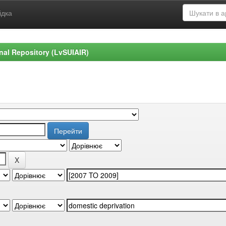
ідка
ional Repository (LvSUIAIR)