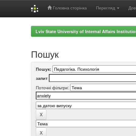
Головна сторінка
Перегляд
Дов
Skip
navigation
Lviv State University of Internal Affairs Institut
Пошук
Пошук:
запит
Поточні фільтри: