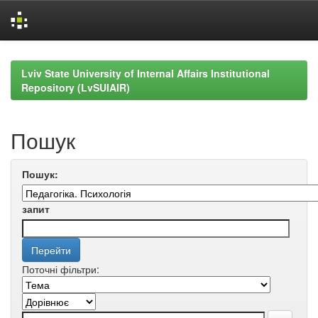
Skip
navigation
Lviv State University of Internal Affairs Institutional
Repository (LvSUIAIR)
Пошук
Пошук:
запит
Поточні фільтри: