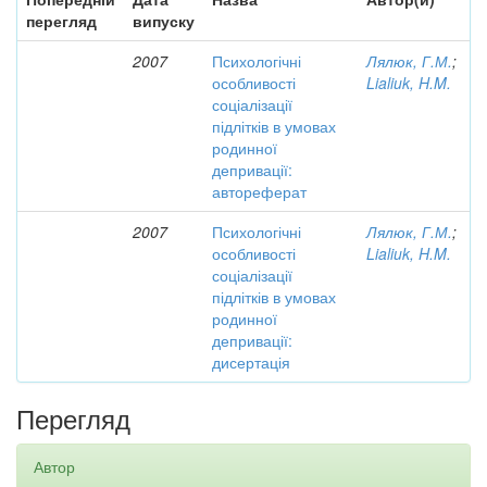
перегляд
випуску
2007
Психологічні
Лялюк, Г.М.
;
особливості
Lialiuk, H.M.
соціалізації
підлітків в умовах
родинної
депривації:
автореферат
2007
Психологічні
Лялюк, Г.М.
;
особливості
Lialiuk, H.M.
соціалізації
підлітків в умовах
родинної
депривації:
дисертація
Перегляд
Автор