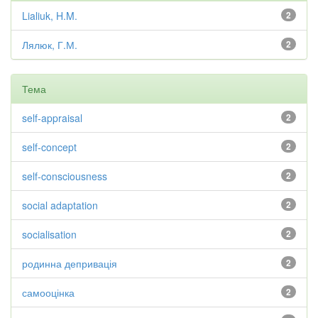
Lialiuk, H.M.
2
Лялюк, Г.М.
2
Тема
self-appraisal
2
self-concept
2
self-consciousness
2
social adaptation
2
socialisation
2
родинна депривація
2
самооцінка
2