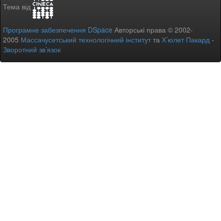
Тема від
Програмне забезпечення DSpace
Авторські права © 2002-
2005
Массачусетський технологічний інститут
та
Х’юлет Пакард
-
Зворотний зв’язок