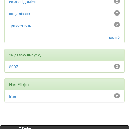
самосвідомість
2
соціалізація
2
тривожність
2
далі >
за датою випуску
2007
2
Has File(s)
true
2