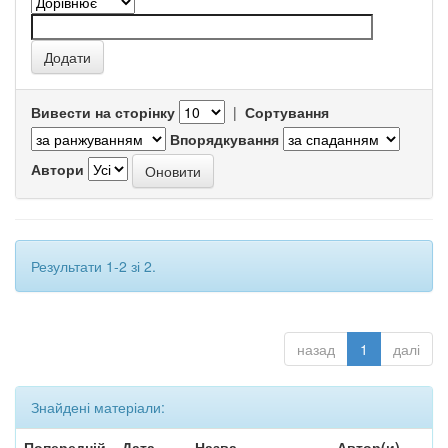
Вивести на сторінку
|
Сортування
Впорядкування
Автори
Результати 1-2 зі 2.
назад
1
далі
Знайдені матеріали:
Попередній
Дата
Назва
Автор(и)